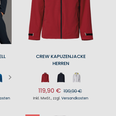
ELL
CREW KAPUZENJACKE
HERREN
119,90 €
199,90 €
osten
Inkl. MwSt.
,
zzgl.
Versandkosten
KORB
IN DEN WARENKORB