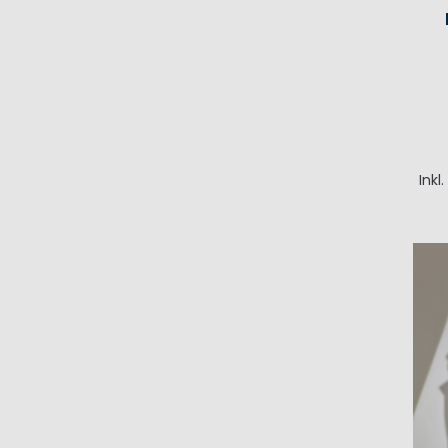
Inkl
I