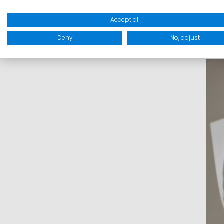
Accept all
Inkl
Deny
No, adjust
I