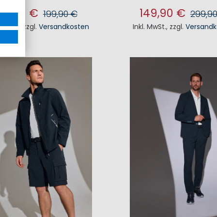
99,90 €
149,90 €
199,90 €
299,9
. MwSt.
,
zzgl.
Versandkosten
Inkl. MwSt.
,
zzgl.
Versandk
N DEN WARENKORB
IN DEN WAREN