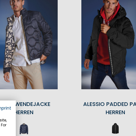
FIORO WENDEJACKE
ALESSIO PADDED P
mprint
HERREN
HERREN
ite,
 For