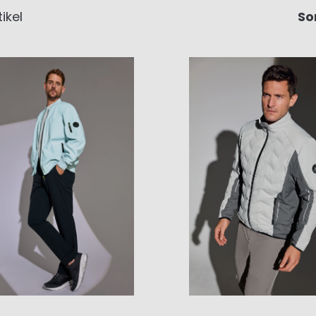
ikel
So