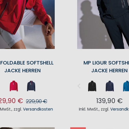
 FOLDABLE SOFTSHELL
MP LIGUR SOFTSH
JACKE HERREN
JACKE HERREN
29,90 €
139,90 €
229,90 €
. MwSt.
,
zzgl.
Versandkosten
Inkl. MwSt.
,
zzgl.
Versandk
N DEN WARENKORB
IN DEN WAREN