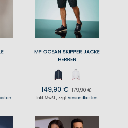
LE
MP OCEAN SKIPPER JACKE
N
HERREN
149,90 €
179,90 €
osten
Inkl. MwSt.
,
zzgl.
Versandkosten
KORB
IN DEN WARENKORB