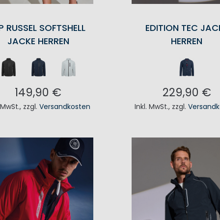
P RUSSEL SOFTSHELL
EDITION TEC JAC
JACKE HERREN
HERREN
149,90 €
229,90 €
. MwSt.
,
zzgl.
Versandkosten
Inkl. MwSt.
,
zzgl.
Versandk
N DEN WARENKORB
IN DEN WAREN