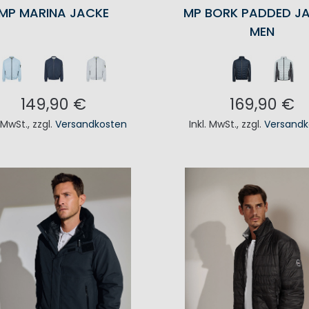
MP MARINA JACKE
MP BORK PADDED J
MEN
149,90 €
169,90 €
. MwSt.
,
zzgl.
Versandkosten
Inkl. MwSt.
,
zzgl.
Versandk
N DEN WARENKORB
IN DEN WAREN