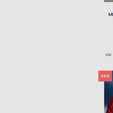
M
Inkl
I
SALE