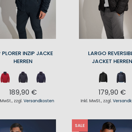
 PLORER INZIP JACKE
LARGO REVERSIB
HERREN
JACKET HERRE
189,90 €
179,90 €
. MwSt.
,
zzgl.
Versandkosten
Inkl. MwSt.
,
zzgl.
Versandk
N DEN WARENKORB
IN DEN WAREN
SALE