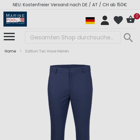
NEU: Kostenfreier Versand nach DE / AT / CH ab 150€
0
Home
Edition Tec Hose Herren
Zum
Zum
Ende
Anfang
der
der
Bildergalerie
Bildergalerie
springen
springen