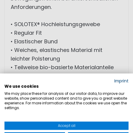
Anforderungen.
• SOLOTEX® Hochleistungsgewebe
• Regular Fit
• Elastischer Bund
• Weiches, elastisches Material mit
leichter Polsterung
• Teilweise bio-basierte Materialanteile
Imprint
MATERIAL: Außenmaterial: 100% Polyester
We use cookies
We may place these for analysis of our visitor data, to improve our
website, show personalised content and to give you a great website
experience. For more information about the cookies we use open the
GRÖSSEN
settings.
PRODUKTSICHERHEIT
Accept all