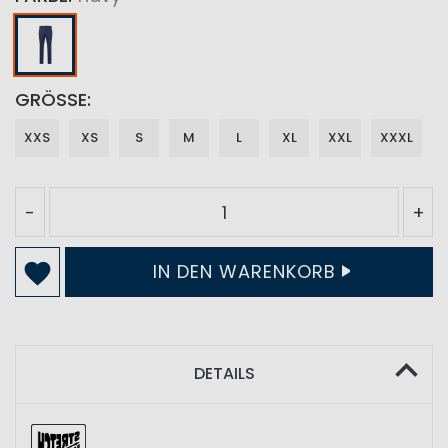
GRÖSSE
XXS
XS
S
M
L
XL
XXL
XXXL
-
+
IN DEN WARENKORB
DETAILS