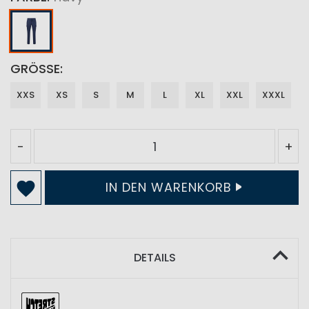
GRÖSSE
XXS
XS
S
M
L
XL
XXL
XXXL
-
+
IN DEN WARENKORB
DETAILS