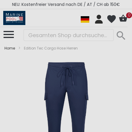
NEU: Kostenfreier Versand nach DE / AT / CH ab 150€
0
Home
Edition Tec Cargo Hose Herren
Zum
Zum
Ende
Anfang
der
der
Bildergalerie
Bildergalerie
springen
springen