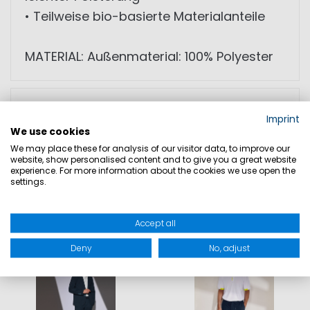
• Teilweise bio-basierte Materialanteile
MATERIAL: Außenmaterial: 100% Polyester
GRÖSSEN
Imprint
We use cookies
PRODUKTSICHERHEIT
We may place these for analysis of our visitor data, to improve our
website, show personalised content and to give you a great website
experience. For more information about the cookies we use open the
settings.
DAZU PASST
Accept all
Deny
No, adjust