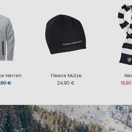
ke Herren
Fleece Mütze
Nev
,90 €
24,90 €
19,9