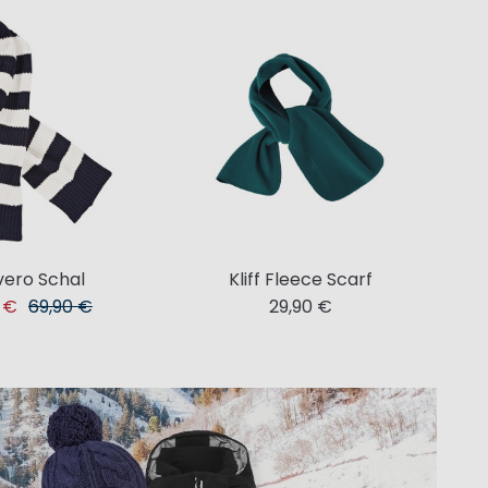
ero Schal
Kliff Fleece Scarf
0 €
69,90 €
29,90 €