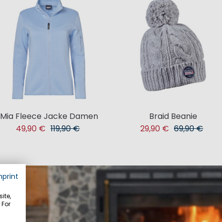
Mia Fleece Jacke Damen
Braid Beanie
49,90 €
119,90 €
29,90 €
69,90 €
mprint
ite,
 For