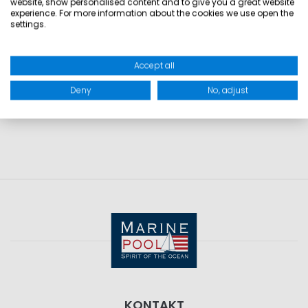
website, show personalised content and to give you a great website
• isoliert Körperwärme
experience. For more information about the cookies we use open the
settings.
GRÖSSEN
Accept all
Deny
No, adjust
PRODUKTSICHERHEIT
KONTAKT