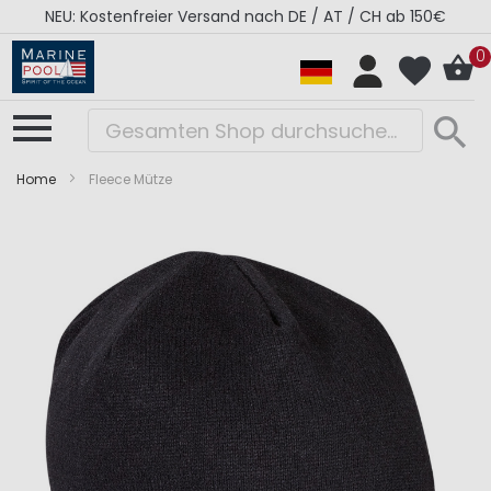
NEU: Kostenfreier Versand nach DE / AT / CH ab 150€
0
Home
Fleece Mütze
Zum
Zum
Ende
Anfang
der
der
Bildergalerie
Bildergalerie
springen
springen