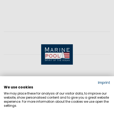
KONTAKT
Imprint
We use cookies
Sie haben Fragen?
We may place these for analysis of our visitor data, to improve our
website, show personalised content and to give you a great website
Wir haben die Antworten!
experience. For more information about the cookies we use open the
settings.