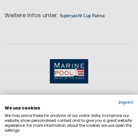
Weitere Infos unter:
Superyacht Cup Palma
KONTAKT
Imprint
We use cookies
We may place these for analysis of our visitor data, to improve our
Sie haben Fragen?
website, show personalised content and to give you a great website
experience. For more information about the cookies we use open the
Wir haben die Antworten!
settings.