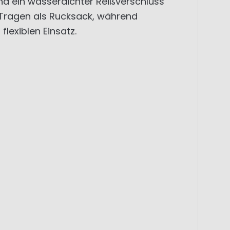
nd ein wasserdichter Reißverschluss
s Tragen als Rucksack, während
lexiblen Einsatz.