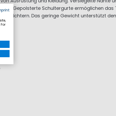
 von Ausrüstung und Kleidung. Versiegelte Nähte u
 bleibt. Gepolsterte Schultergurte ermöglichen da
mprint
 erleichtern. Das geringe Gewicht unterstützt den f
ite,
 For
te
e