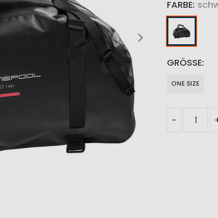
FARBE
sch
GRÖSSE
ONE SIZE
-