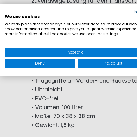
zuverlässige Lösung für den Transport
sorgen dafür, dass der Inhalt trocken
I
We use cookies
zusätzliche Tragegriffe die Handhabung
We may place these for analysis of our visitor data, to improve our webs
show personalised content and to give you a great website experience.
more information about the cookies we use open the settings.
• 100% wasserdicht
• Versiegelte Nähte
Accept all
• Wasserdichter Reißverschluss
• Als Rucksack tragbar
Deny
No, adjust
• Gepolsterte, verstellbare Schultergur
• Tragegriffe an Vorder- und Rückseit
• Ultraleicht
• PVC-frei
• Volumen: 100 Liter
• Maße: 70 x 38 x 38 cm
• Gewicht: 1,8 kg