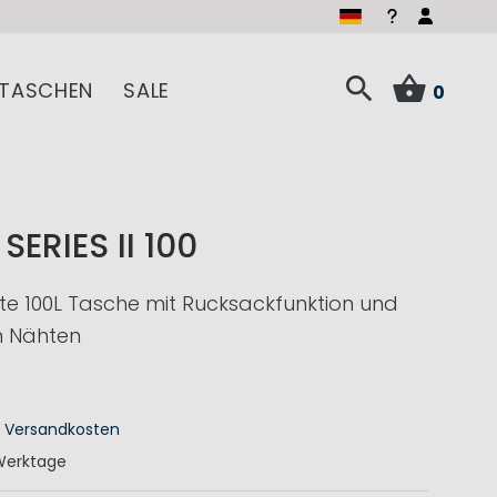
TASCHEN
SALE
0
ERIES II 100
e 100L Tasche mit Rucksackfunktion und
n Nähten
€
.
Versandkosten
Werktage