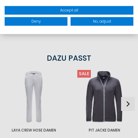
GRÖSSEN
Accept all
Deny
No, adjust
PRODUKTSICHERHEIT
DAZU PASST
SALE
LAYA CREW HOSE DAMEN
PIT JACKE DAMEN