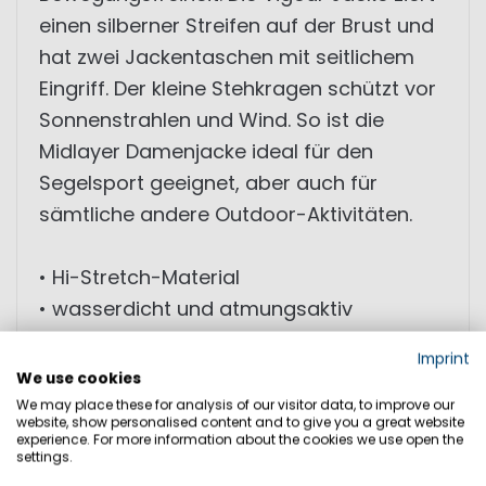
einen silberner Streifen auf der Brust und
hat zwei Jackentaschen mit seitlichem
Eingriff. Der kleine Stehkragen schützt vor
Sonnenstrahlen und Wind. So ist die
Midlayer Damenjacke ideal für den
Segelsport geeignet, aber auch für
sämtliche andere Outdoor-Aktivitäten.
• Hi-Stretch-Material
• wasserdicht und atmungsaktiv
• ergonomischer 3D-Schnitt
Imprint
We use cookies
TECHNISCHE EIGENSCHAFTEN: WP
We may place these for analysis of our visitor data, to improve our
website, show personalised content and to give you a great website
10.000mm - MVP 3.000g/sqm/24h
experience. For more information about the cookies we use open the
settings.