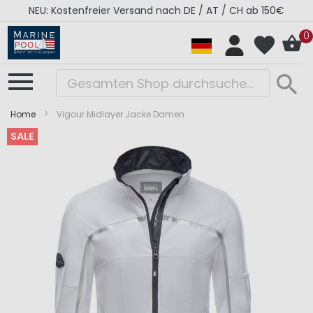
NEU: Kostenfreier Versand nach DE / AT / CH ab 150€
0
Home
Vigour Midlayer Jacke Damen
SALE
Zum
Zum
Ende
Anfang
der
der
Bildergalerie
Bildergalerie
springen
springen