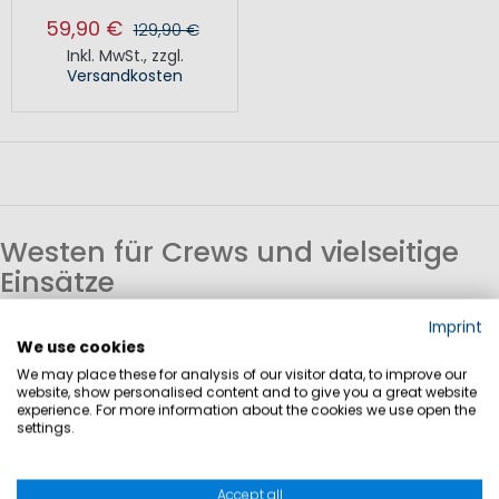
59,90 €
129,90 €
Inkl. MwSt.
,
zzgl.
Versandkosten
Westen für Crews und vielseitige
Einsätze
Imprint
Westen sind ein wichtiger Bestandteil einer einheitlichen
We use cookies
Teamausstattung. Sie eignen sich für Crews, Segelteams
We may place these for analysis of our visitor data, to improve our
website, show personalised content and to give you a great website
sowie für sportliche Aktivitäten und bieten eine funktionale
experience. For more information about the cookies we use open the
Ergänzung zu anderen Bekleidungsschichten.
settings.
Wärme und Bewegungsfreiheit
Accept all