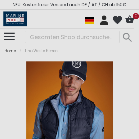
NEU: Kostenfreier Versand nach DE / AT / CH ab 150€
0
Home
Lino Weste Herren
Zum
Zum
Ende
Anfang
der
der
Bildergalerie
Bildergalerie
springen
springen