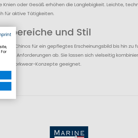
e Knien oder Gesäß erhöhen die Langlebigkeit. Leichte, techni
h für aktive Tätigkeiten.
atzbereiche und Stil
mprint
ischen Chinos für ein gepflegtes Erscheinungsbild bis hin z
ite,
 For
edliche Anforderungen ab. Sie lassen sich vielseitig kombinie
ische Workwear-Konzepte geeignet.