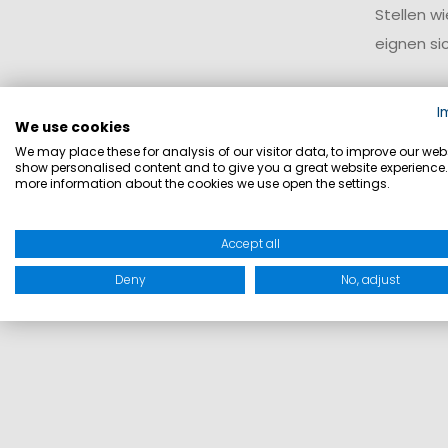
Stellen wi
eignen sic
Eins
I
We use cookies
Von klass
We may place these for analysis of our visitor data, to improve our webs
show personalised content and to give you a great website experience.
unterschi
more information about the cookies we use open the settings.
für prakt
Accept all
Deny
No, adjust