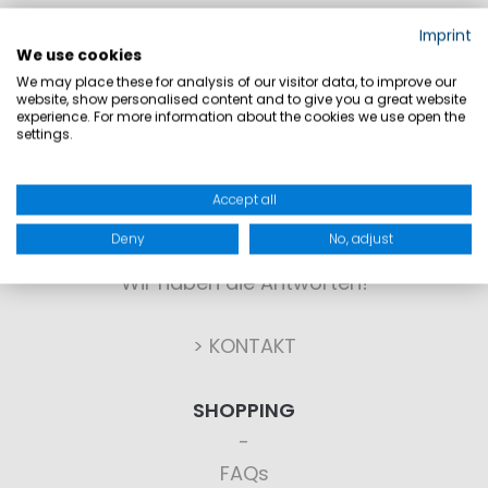
Imprint
We use cookies
We may place these for analysis of our visitor data, to improve our
website, show personalised content and to give you a great website
experience. For more information about the cookies we use open the
settings.
KONTAKT
Accept all
Deny
No, adjust
Sie haben Fragen?
Wir haben die Antworten!
> KONTAKT
SHOPPING
FAQs