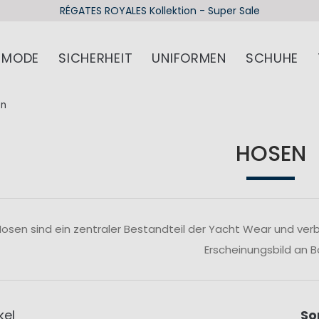
Mid Season Sale - Jetzt bei den Mus
MODE
SICHERHEIT
UNIFORMEN
SCHUHE
en
HOSEN
osen sind ein zentraler Bestandteil der Yacht Wear und verb
Erscheinungsbild an B
kel
So