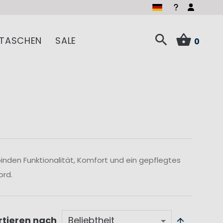
t-Haves sparen
TASCHEN
SALE
0
inden Funktionalität, Komfort und ein gepflegtes
ord.
rtieren nach