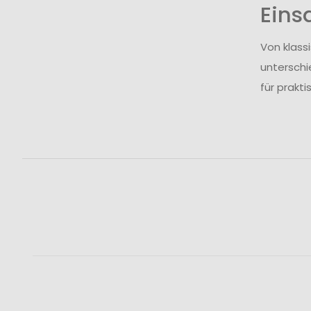
Eins
Von klass
unterschi
für prakt