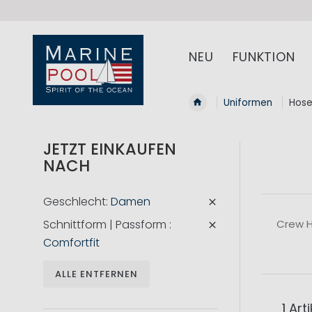
NEU
FUNKTION
Uniformen
Hos
JETZT EINKAUFEN
NACH
Geschlecht
Damen
Schnittform | Passform
Crew H
Comfortfit
ALLE ENTFERNEN
1
Arti