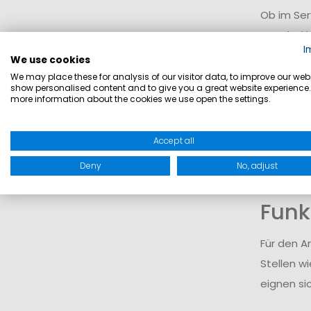
Ob im Ser
Crewbekle
I
Widerstan
We use cookies
We may place these for analysis of our visitor data, to improve our webs
show personalised content and to give you a great website experience.
Mate
more information about the cookies we use open the settings.
Zum Einsa
Accept all
unterstüt
Deny
No, adjust
Dadurch 
Funk
Für den A
Stellen wi
eignen sic