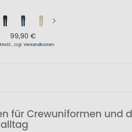
99,90 €
. MwSt.
,
zzgl.
Versandkosten
N DEN WARENKORB
n für Crewuniformen und d
alltag