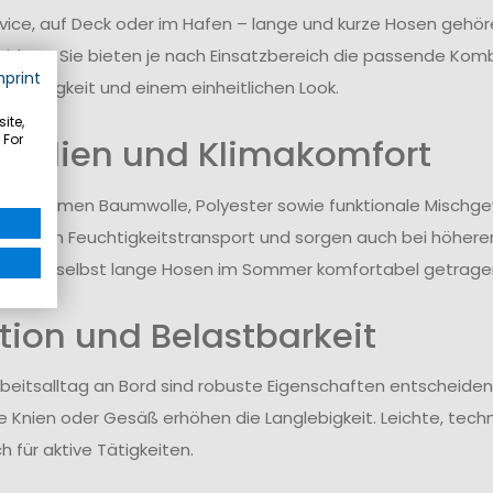
vice, auf Deck oder im Hafen – lange und kurze Hosen geh
idung. Sie bieten je nach Einsatzbereich die passende Komb
mprint
dsfähigkeit und einem einheitlichen Look.
ite,
 For
rialien und Klimakomfort
tz kommen Baumwolle, Polyester sowie funktionale Mischg
zen den Feuchtigkeitstransport und sorgen auch bei höher
können selbst lange Hosen im Sommer komfortabel getrage
tion und Belastbarkeit
rbeitsalltag an Bord sind robuste Eigenschaften entscheide
e Knien oder Gesäß erhöhen die Langlebigkeit. Leichte, techni
h für aktive Tätigkeiten.