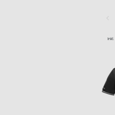
Inkl
I