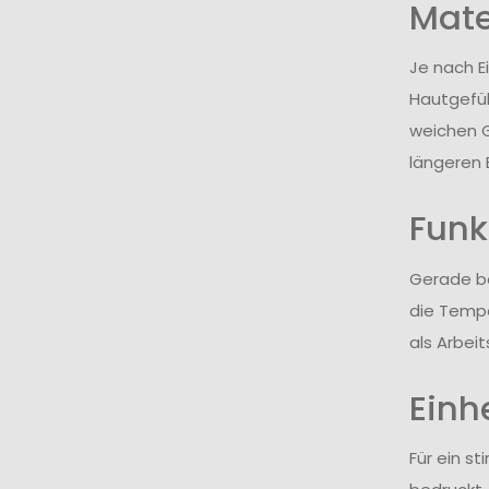
Mate
Je nach E
Hautgefüh
weichen G
längeren 
Funk
Gerade be
die Tempe
als Arbei
Einh
Für ein st