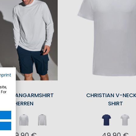
mprint
ite,
 For
ADEN LANGARMSHIRT
CHRISTIAN V-NECK
HERREN
SHIRT
59,90 €
49,90 €