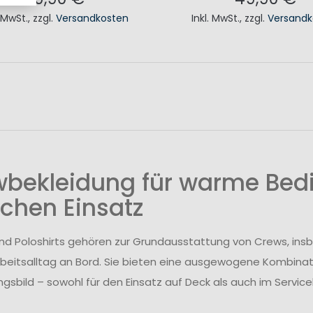
. MwSt.
,
zzgl.
Versandkosten
Inkl. MwSt.
,
zzgl.
Versandk
N DEN WARENKORB
IN DEN WAREN
wbekleidung für warme Bed
ichen Einsatz
und Poloshirts gehören zur Grundausstattung von Crews, i
rbeitsalltag an Bord. Sie bieten eine ausgewogene Kombina
ngsbild – sowohl für den Einsatz auf Deck als auch im Service