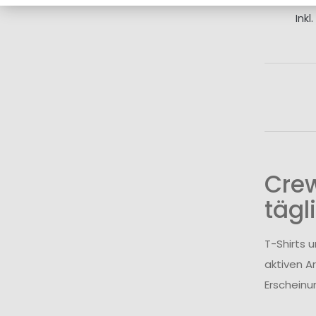
Inkl
I
Cre
tägl
T-Shirts 
aktiven A
Erscheinu