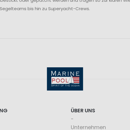
 bestickt oder gepatcht werden und tragen so zur klaren Wie
 Segelteams bis hin zu Superyacht-Crews.
ING
ÜBER UNS
Unternehmen