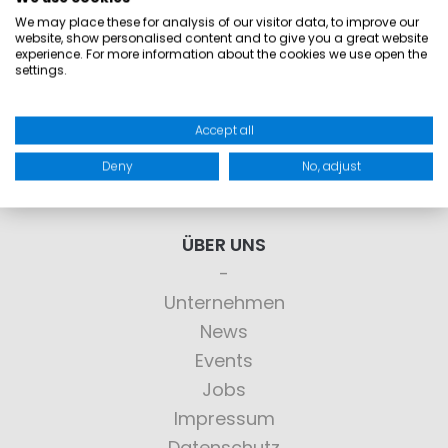
Widerruf
We may place these for analysis of our visitor data, to improve our
website, show personalised content and to give you a great website
experience. For more information about the cookies we use open the
settings.
Gutscheine
Größentabellen
Accept all
Produktpflege
Deny
No, adjust
VERTRAG WIDERRUFEN
ÜBER UNS
Unternehmen
News
Events
Jobs
Impressum
Datenschutz