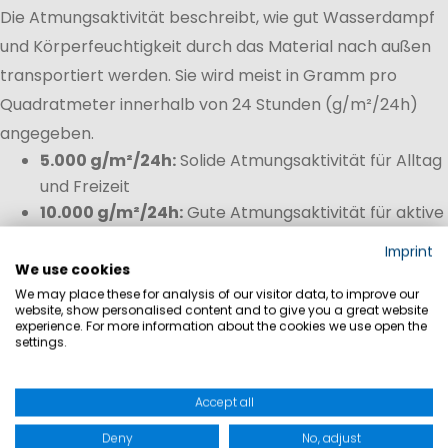
Die Atmungsaktivität beschreibt, wie gut Wasserdampf
und Körperfeuchtigkeit durch das Material nach außen
transportiert werden. Sie wird meist in Gramm pro
Quadratmeter innerhalb von 24 Stunden (g/m²/24h)
angegeben.
5.000 g/m²/24h:
Solide Atmungsaktivität für Alltag
und Freizeit
10.000 g/m²/24h:
Gute Atmungsaktivität für aktive
Outdoor-Aktivitäten
Imprint
15.000 g/m²/24h+:
Sehr guter
We use cookies
Feuchtigkeitstransport bei hoher körperlicher
We may place these for analysis of our visitor data, to improve our
website, show personalised content and to give you a great website
Belastung
experience. For more information about the cookies we use open the
settings.
Je höher die Atmungsaktivität, desto angenehmer bleibt
das Körperklima während der Bewegung. Gerade beim
Accept all
Segeln, Wandern oder längeren Aufenthalten im Freien
Deny
No, adjust
verhindert atmungsaktives Material einen Hitzestau und