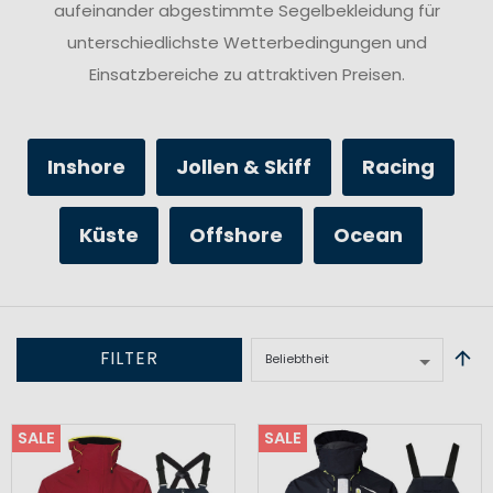
aufeinander abgestimmte Segelbekleidung für
unterschiedlichste Wetterbedingungen und
Einsatzbereiche zu attraktiven Preisen.
Inshore
Jollen & Skiff
Racing
Küste
Offshore
Ocean
FILTER
SALE
SALE