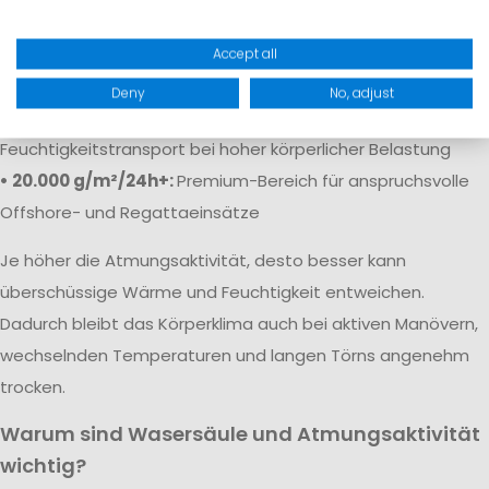
• 5.000 g/m²/24h:
Solide Atmungsaktivität für
Freizeitaktivitäten
Accept all
• 10.000 g/m²/24h:
Gute Atmungsaktivität für aktive Segler
Deny
No, adjust
• 15.000–20.000 g/m²/24h:
Sehr guter
Feuchtigkeitstransport bei hoher körperlicher Belastung
• 20.000 g/m²/24h+:
Premium-Bereich für anspruchsvolle
Offshore- und Regattaeinsätze
Je höher die Atmungsaktivität, desto besser kann
überschüssige Wärme und Feuchtigkeit entweichen.
Dadurch bleibt das Körperklima auch bei aktiven Manövern,
wechselnden Temperaturen und langen Törns angenehm
trocken.
Warum sind Wasersäule und Atmungsaktivität
wichtig?