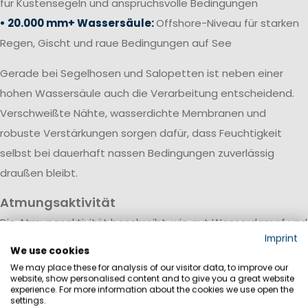
für Küstensegeln und anspruchsvolle Bedingungen
• 20.000 mm+ Wassersäule:
Offshore-Niveau für starken
Regen, Gischt und raue Bedingungen auf See
Gerade bei Segelhosen und Salopetten ist neben einer
hohen Wassersäule auch die Verarbeitung entscheidend.
Verschweißte Nähte, wasserdichte Membranen und
robuste Verstärkungen sorgen dafür, dass Feuchtigkeit
selbst bei dauerhaft nassen Bedingungen zuverlässig
draußen bleibt.
Atmungsaktivität
Die Atmungsaktivität beschreibt, wie gut Wasserdampf und
Imprint
Körperfeuchtigkeit durch das Material nach außen
We use cookies
transportiert werden. Sie wird meist in Gramm pro
We may place these for analysis of our visitor data, to improve our
website, show personalised content and to give you a great website
Quadratmeter innerhalb von 24 Stunden (g/m²/24h)
experience. For more information about the cookies we use open the
settings.
angegeben.