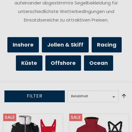
aufeinander abgestimmte Segelbekleidung für
unterschiedlichste Wetterbedingungen und
Einsatzbereiche zu attraktiven Preisen.
Inshore
Jollen & Skiff
Racing
Küste
Offshore
Ocean
FILTER
SALE
SALE