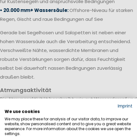
für Küstensegeln und anspruchsvolle Bedingungen
• 20.000 mm+ Wassersäule:
Offshore-Niveau für starken
Regen, Gischt und raue Bedingungen auf See
Gerade bei Segelhosen und Salopetten ist neben einer
hohen Wassersäule auch die Verarbeitung entscheidend.
Verschweißte Nähte, wasserdichte Membranen und
robuste Verstärkungen sorgen dafür, dass Feuchtigkeit
selbst bei dauerhaft nassen Bedingungen zuverlässig
draußen bleibt.
Atmungsaktivität
Die Atmungsaktivität beschreibt, wie gut Wasserdampf und
Imprint
Körperfeuchtigkeit durch das Material nach außen
We use cookies
transportiert werden. Sie wird meist in Gramm pro
We may place these for analysis of our visitor data, to improve our
website, show personalised content and to give you a great website
Quadratmeter innerhalb von 24 Stunden (g/m²/24h)
experience. For more information about the cookies we use open the
settings.
angegeben.