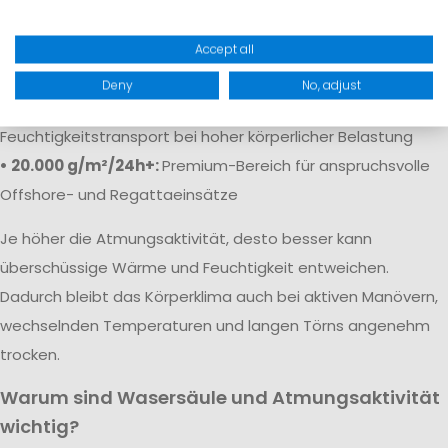
• 5.000 g/m²/24h:
Solide Atmungsaktivität für
Freizeitaktivitäten
Accept all
• 10.000 g/m²/24h:
Gute Atmungsaktivität für aktive Segler
Deny
No, adjust
• 15.000–20.000 g/m²/24h:
Sehr guter
Feuchtigkeitstransport bei hoher körperlicher Belastung
• 20.000 g/m²/24h+:
Premium-Bereich für anspruchsvolle
Offshore- und Regattaeinsätze
Je höher die Atmungsaktivität, desto besser kann
überschüssige Wärme und Feuchtigkeit entweichen.
Dadurch bleibt das Körperklima auch bei aktiven Manövern,
wechselnden Temperaturen und langen Törns angenehm
trocken.
Warum sind Wasersäule und Atmungsaktivität
wichtig?