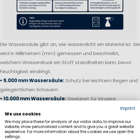
Die Wassersäule gibt an, wie wasserdicht ein Material ist. Sie
wird in Millimetern (mm) gemessen und beschreibt,
welchem Wasserdruck ein Stoff standhalten kann, bevor
Feuchtigkeit eindringt.
• 5.000 mm Wassersäule:
Schutz bei leichtem Regen und
gelegentlichen Schauern
• 10.000 mm Wassersäule:
Geeignet für längere
Regenphasen und anspruchsvolle Outdoor-Aktivitäten
Imprint
We use cookies
• 15.000–20.000 mm Wassersäule:
Hoher Wetterschutz
We may place these for analysis of our visitor data, to improve our
für Küstensegeln und anspruchsvolle Bedingungen
website, show personalised content and to give you a great website
experience. For more information about the cookies we use open the
• 20.000 mm+ Wassersäule:
Offshore-Niveau für starken
settings.