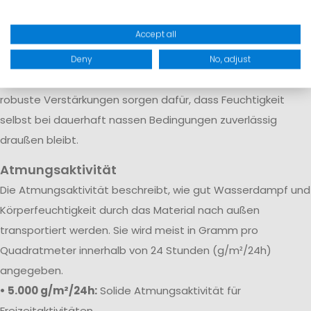
Regen, Gischt und raue Bedingungen auf See
Accept all
Gerade bei Segelhosen und Salopetten ist neben einer
hohen Wassersäule auch die Verarbeitung entscheidend.
Deny
No, adjust
Verschweißte Nähte, wasserdichte Membranen und
robuste Verstärkungen sorgen dafür, dass Feuchtigkeit
selbst bei dauerhaft nassen Bedingungen zuverlässig
draußen bleibt.
Atmungsaktivität
Die Atmungsaktivität beschreibt, wie gut Wasserdampf und
Körperfeuchtigkeit durch das Material nach außen
transportiert werden. Sie wird meist in Gramm pro
Quadratmeter innerhalb von 24 Stunden (g/m²/24h)
angegeben.
• 5.000 g/m²/24h:
Solide Atmungsaktivität für
Freizeitaktivitäten