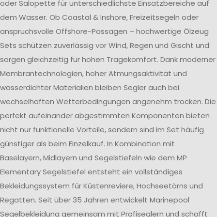
oder Salopette für unterschiedlichste Einsatzbereiche auf
dem Wasser. Ob Coastal & Inshore, Freizeitsegeln oder
anspruchsvolle Offshore-Passagen – hochwertige Ölzeug
Sets schützen zuverlässig vor Wind, Regen und Gischt und
sorgen gleichzeitig für hohen Tragekomfort. Dank moderner
Membrantechnologien, hoher Atmungsaktivität und
wasserdichter Materialien bleiben Segler auch bei
wechselhaften Wetterbedingungen angenehm trocken. Die
perfekt aufeinander abgestimmten Komponenten bieten
nicht nur funktionelle Vorteile, sondern sind im Set häufig
günstiger als beim Einzelkauf. In Kombination mit
Baselayern, Midlayern und Segelstiefeln wie dem MP
Elementary Segelstiefel entsteht ein vollständiges
Bekleidungssystem für Küstenreviere, Hochseetörns und
Regatten. Seit über 35 Jahren entwickelt Marinepool
Segelbekleidung gemeinsam mit Profiseglern und schafft