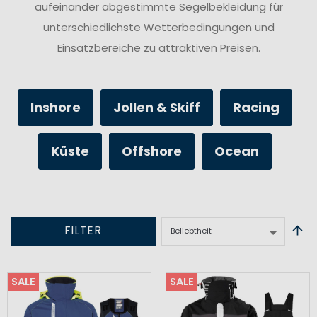
aufeinander abgestimmte Segelbekleidung für
unterschiedlichste Wetterbedingungen und
Einsatzbereiche zu attraktiven Preisen.
Inshore
Jollen & Skiff
Racing
Küste
Offshore
Ocean
FILTER
SALE
SALE