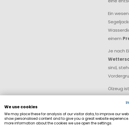
eine ents
Ein wesen
Segeljack
Wasserdic
einem
Pr
Je nach E
Wetters
sind, ste
Vordergru
Ölzeug is
oder Kanu
I
Spritzwas
We use cookies
We may place these for analysis of our visitor data, to improve our webs
Für ein v
show personalised content and to give you a great website experience.
more information about the cookies we use open the settings.
Besonders