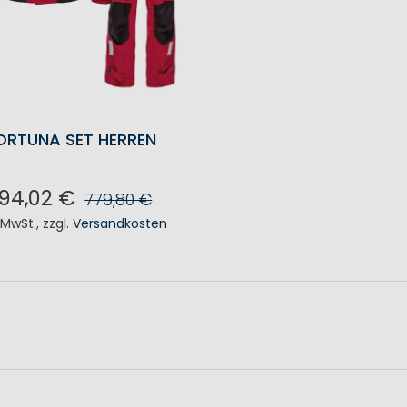
ORTUNA SET HERREN
94,02 €
779,80 €
. MwSt.
,
zzgl.
Versandkosten
N DEN WARENKORB