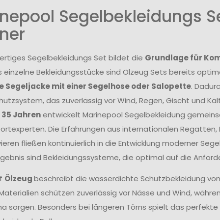
nepool Segelbekleidungs Se
ner
ertiges Segelbekleidungs Set bildet die
Grundlage für Komf
s einzelne Bekleidungsstücke sind Ölzeug Sets bereits opt
 Segeljacke mit einer Segelhose oder Salopette
. Dadur
utzsystem, das zuverlässig vor Wind, Regen, Gischt und Kält
r 35 Jahren
entwickelt Marinepool Segelbekleidung gemeins
rtexperten. Die Erfahrungen aus internationalen Regatten
ieren fließen kontinuierlich in die Entwicklung moderner Se
Ergebnis sind Bekleidungssysteme, die optimal auf die Anfor
ff
Ölzeug
beschreibt die wasserdichte Schutzbekleidung vo
aterialien schützen zuverlässig vor Nässe und Wind, wäh
ma sorgen. Besonders bei längeren Törns spielt das perfek