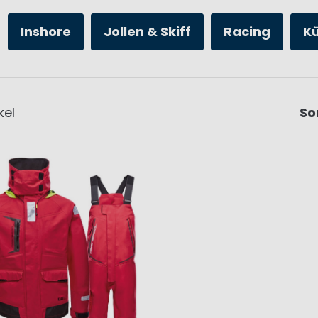
Inshore
Jollen & Skiff
Racing
K
kel
So