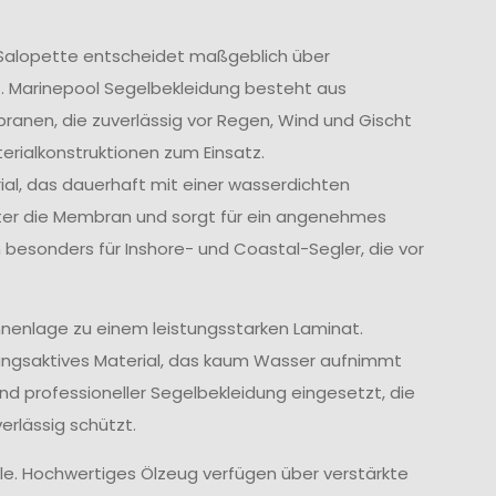
r Salopette entscheidet maßgeblich über
t. Marinepool Segelbekleidung besteht aus
nen, die zuverlässig vor Regen, Wind und Gischt
rialkonstruktionen zum Einsatz.
l, das dauerhaft mit einer wasserdichten
tter die Membran und sorgt für ein angenehmes
 besonders für Inshore- und Coastal-Segler, die vor
nenlage zu einem leistungsstarken Laminat.
ungsaktives Material, das kaum Wasser aufnimmt
und professioneller Segelbekleidung eingesetzt, die
rlässig schützt.
lle. Hochwertiges Ölzeug verfügen über verstärkte