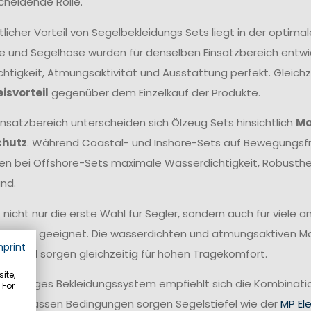
cheidende Rolle.
tlicher Vorteil von Segelbekleidungs Sets liegt in der opt
e und Segelhose wurden für denselben Einsatzbereich entwick
htigkeit, Atmungsaktivität und Ausstattung perfekt. Gleichze
eisvorteil
gegenüber dem Einzelkauf der Produkte.
insatzbereich unterscheiden sich Ölzeug Sets hinsichtlich
Ma
chutz
. Während Coastal- und Inshore-Sets auf Bewegungsfr
hen bei Offshore-Sets maximale Wasserdichtigkeit, Robust
nd.
t nicht nur die erste Wahl für Segler, sondern auch für viele
fahren geeignet. Die wasserdichten und atmungsaktiven Mat
mprint
ser und sorgen gleichzeitig für hohen Tragekomfort.
ite,
ollständiges Bekleidungssystem empfiehlt sich die Kombina
 For
 bei nassen Bedingungen sorgen Segelstiefel wie der
MP El