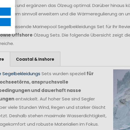
n Decks und ergänzen das Ölzeug optimal. Darüber hinaus 
gssystem sinnvoll erweitern und die Wärmeregulierung an 
 das passende Marinepool Segelbekleidungs Set für Ihr Revie
sowie Offshore
Ölzeug Sets. Die folgende Übersicht zeigt di
reiche.
re
Coastal & Inshore
e Segelbekleidungs
Sets wurden speziell
für
ochseetörns, anspruchsvolle
bedingungen und dauerhaft nasse
ungen
entwickelt. Auf hoher See sind Segler
ber viele Stunden Wind, Regen und starker Gischt
tzt. Deshalb stehen maximale Wasserdichtigkeit,
agekomfort und robuste Materialien im Fokus.