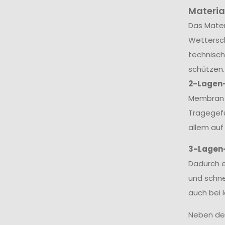
Materia
Das Mater
Wettersch
technisch
schützen.
2-Lagen
Membran v
Tragegefü
allem auf
3-Lagen
Dadurch e
und schne
auch bei 
Neben dem