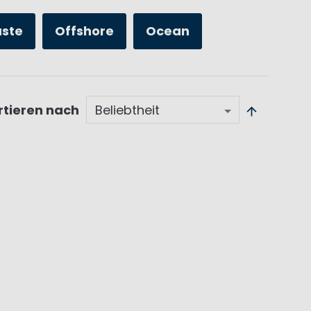
üste
Offshore
Ocean
rtieren nach