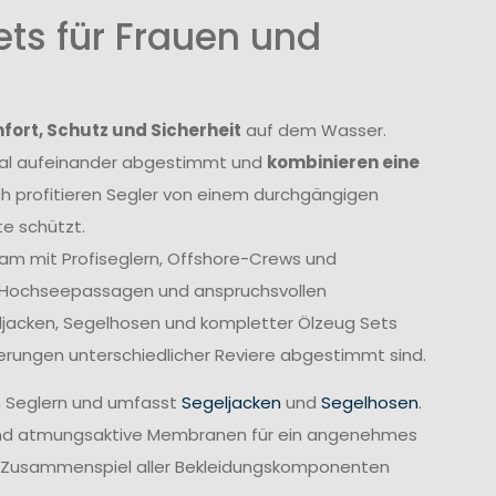
ts für Frauen und
ort, Schutz und Sicherheit
auf dem Wasser.
imal aufeinander abgestimmt und
kombinieren eine
ch profitieren Segler von einem durchgängigen
e schützt.
am mit Profiseglern, Offshore-Crews und
, Hochseepassagen und anspruchsvollen
geljacken, Segelhosen und kompletter Ölzeug Sets
derungen unterschiedlicher Reviere abgestimmt sind.
n Seglern und umfasst
Segeljacken
und
Segelhosen
.
rend atmungsaktive Membranen für ein angenehmes
te Zusammenspiel aller Bekleidungskomponenten