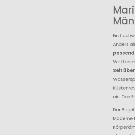
Mari
Män
Ein hochw
Anders al
passende
Wettersch
Seit übe
Wasserspo
Küstenrev
ein. Das 
Der Begri
Moderne M
Körperkli