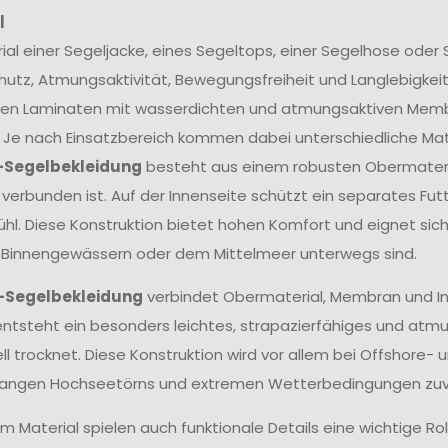
l
ial einer Segeljacke, eines Segeltops, einer Segelhose ode
utz, Atmungsaktivität, Bewegungsfreiheit und Langlebigkei
en Laminaten mit wasserdichten und atmungsaktiven Membra
 Je nach Einsatzbereich kommen dabei unterschiedliche Mate
-Segelbekleidung
besteht aus einem robusten Obermateria
erbunden ist. Auf der Innenseite schützt ein separates Fu
hl. Diese Konstruktion bietet hohen Komfort und eignet sich
 Binnengewässern oder dem Mittelmeer unterwegs sind.
-Segelbekleidung
verbindet Obermaterial, Membran und In
ntsteht ein besonders leichtes, strapazierfähiges und atm
ll trocknet. Diese Konstruktion wird vor allem bei Offshore- 
langen Hochseetörns und extremen Wetterbedingungen zuve
 Material spielen auch funktionale Details eine wichtige Ro