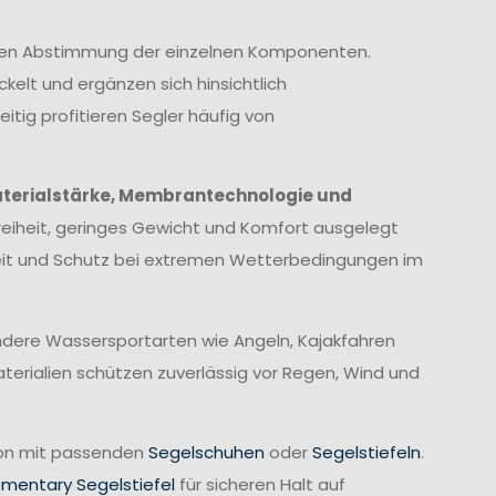
imalen Abstimmung der einzelnen Komponenten.
elt und ergänzen sich hinsichtlich
itig profitieren Segler häufig von
terialstärke, Membrantechnologie und
eiheit, geringes Gewicht und Komfort ausgelegt
heit und Schutz bei extremen Wetterbedingungen im
 andere Wassersportarten wie Angeln, Kajakfahren
erialien schützen zuverlässig vor Regen, Wind und
tion mit passenden
Segelschuhen
oder
Segelstiefeln
.
ementary Segelstiefel
für sicheren Halt auf