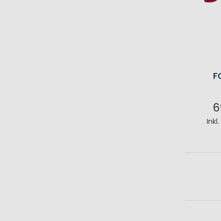
F
6
Inkl
I