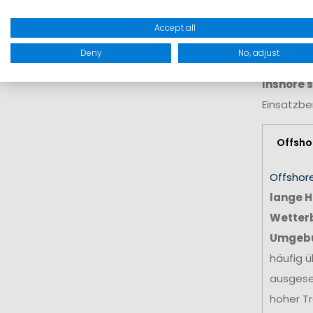
rutschige
Accept all
Bekleidun
Deny
No, adjust
Damit Sie
Inshore 
Einsatzbe
Offsho
Offshor
lange H
Wetter
Umgeb
häufig ü
ausgese
hoher Tr