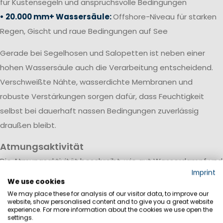
für Küstensegeln und anspruchsvolle Bedingungen
• 20.000 mm+ Wassersäule:
Offshore-Niveau für starken
Regen, Gischt und raue Bedingungen auf See
Gerade bei Segelhosen und Salopetten ist neben einer
hohen Wassersäule auch die Verarbeitung entscheidend.
Verschweißte Nähte, wasserdichte Membranen und
robuste Verstärkungen sorgen dafür, dass Feuchtigkeit
selbst bei dauerhaft nassen Bedingungen zuverlässig
draußen bleibt.
Atmungsaktivität
Die Atmungsaktivität beschreibt, wie gut Wasserdampf und
Imprint
Körperfeuchtigkeit durch das Material nach außen
We use cookies
transportiert werden. Sie wird meist in Gramm pro
We may place these for analysis of our visitor data, to improve our
website, show personalised content and to give you a great website
Quadratmeter innerhalb von 24 Stunden (g/m²/24h)
experience. For more information about the cookies we use open the
settings.
angegeben.