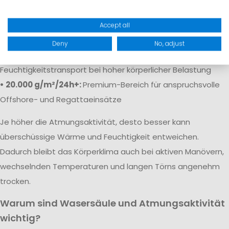
• 5.000 g/m²/24h:
Solide Atmungsaktivität für
Freizeitaktivitäten
Accept all
• 10.000 g/m²/24h:
Gute Atmungsaktivität für aktive Segler
Deny
No, adjust
• 15.000–20.000 g/m²/24h:
Sehr guter
Feuchtigkeitstransport bei hoher körperlicher Belastung
• 20.000 g/m²/24h+:
Premium-Bereich für anspruchsvolle
Offshore- und Regattaeinsätze
Je höher die Atmungsaktivität, desto besser kann
überschüssige Wärme und Feuchtigkeit entweichen.
Dadurch bleibt das Körperklima auch bei aktiven Manövern,
wechselnden Temperaturen und langen Törns angenehm
trocken.
Warum sind Wasersäule und Atmungsaktivität
wichtig?