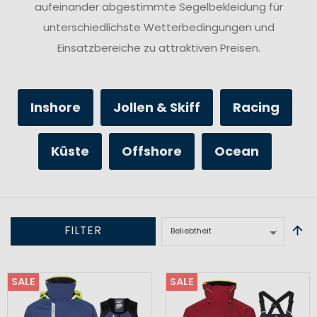
aufeinander abgestimmte Segelbekleidung für
unterschiedlichste Wetterbedingungen und
Einsatzbereiche zu attraktiven Preisen.
Inshore
Jollen & Skiff
Racing
Küste
Offshore
Ocean
FILTER
SALE
SALE