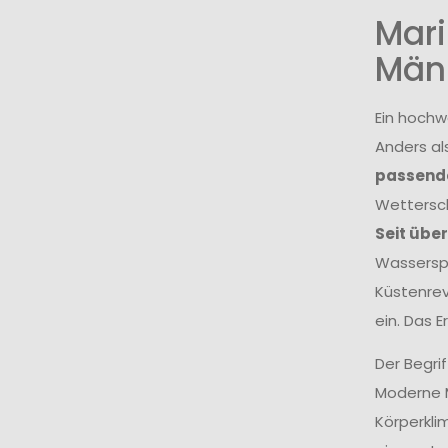
Mari
Män
Ein hochw
Anders al
passende
Wettersch
Seit übe
Wasserspo
Küstenrev
ein. Das 
Der Begri
Moderne M
Körperkli