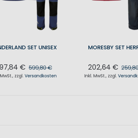
NDERLAND SET UNISEX
MORESBY SET HER
97,84 €
202,64 €
599,80 €
259,8
. MwSt.
,
zzgl.
Versandkosten
Inkl. MwSt.
,
zzgl.
Versandk
N DEN WARENKORB
IN DEN WAREN