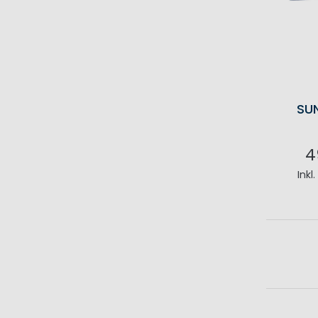
SU
4
Inkl
I