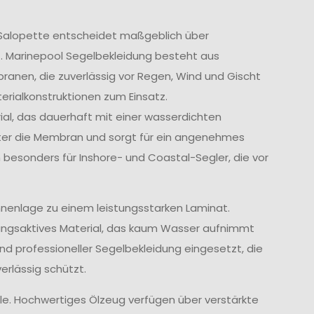
r Salopette entscheidet maßgeblich über
t. Marinepool Segelbekleidung besteht aus
nen, die zuverlässig vor Regen, Wind und Gischt
rialkonstruktionen zum Einsatz.
l, das dauerhaft mit einer wasserdichten
tter die Membran und sorgt für ein angenehmes
 besonders für Inshore- und Coastal-Segler, die vor
nenlage zu einem leistungsstarken Laminat.
ungsaktives Material, das kaum Wasser aufnimmt
und professioneller Segelbekleidung eingesetzt, die
rlässig schützt.
lle. Hochwertiges Ölzeug verfügen über verstärkte