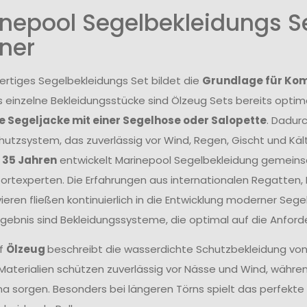
nepool Segelbekleidungs Se
ner
ertiges Segelbekleidungs Set bildet die
Grundlage für Komf
s einzelne Bekleidungsstücke sind Ölzeug Sets bereits opt
 Segeljacke mit einer Segelhose oder Salopette
. Dadur
utzsystem, das zuverlässig vor Wind, Regen, Gischt und Kält
r 35 Jahren
entwickelt Marinepool Segelbekleidung gemeins
rtexperten. Die Erfahrungen aus internationalen Regatten
ieren fließen kontinuierlich in die Entwicklung moderner Se
Ergebnis sind Bekleidungssysteme, die optimal auf die Anfor
ff
Ölzeug
beschreibt die wasserdichte Schutzbekleidung vo
aterialien schützen zuverlässig vor Nässe und Wind, wäh
ma sorgen. Besonders bei längeren Törns spielt das perfek