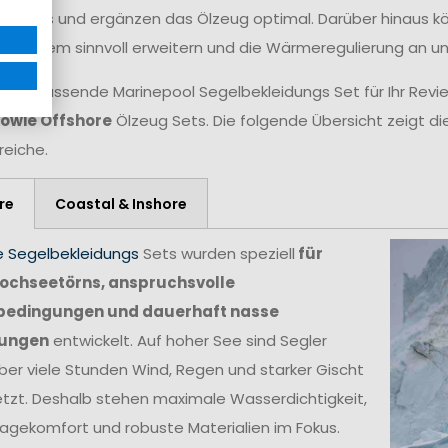
n Decks und ergänzen das Ölzeug optimal. Darüber hinaus 
gssystem sinnvoll erweitern und die Wärmeregulierung an 
 das passende Marinepool Segelbekleidungs Set für Ihr Revie
sowie Offshore
Ölzeug Sets. Die folgende Übersicht zeigt di
reiche.
re
Coastal & Inshore
e Segelbekleidungs
Sets wurden speziell
für
ochseetörns, anspruchsvolle
bedingungen und dauerhaft nasse
ungen
entwickelt. Auf hoher See sind Segler
ber viele Stunden Wind, Regen und starker Gischt
tzt. Deshalb stehen maximale Wasserdichtigkeit,
agekomfort und robuste Materialien im Fokus.