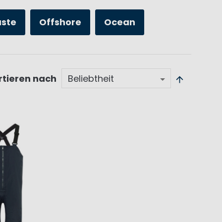
üste
Offshore
Ocean
rtieren nach