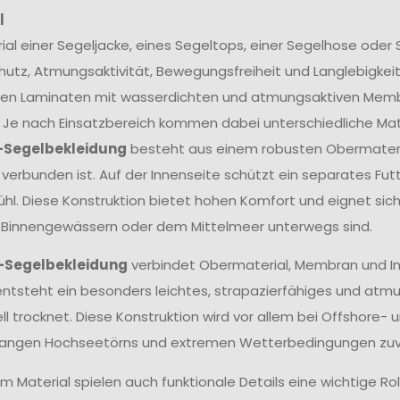
l
ial einer Segeljacke, eines Segeltops, einer Segelhose ode
utz, Atmungsaktivität, Bewegungsfreiheit und Langlebigkei
en Laminaten mit wasserdichten und atmungsaktiven Membra
 Je nach Einsatzbereich kommen dabei unterschiedliche Mate
-Segelbekleidung
besteht aus einem robusten Obermateria
erbunden ist. Auf der Innenseite schützt ein separates Fu
hl. Diese Konstruktion bietet hohen Komfort und eignet sich
 Binnengewässern oder dem Mittelmeer unterwegs sind.
-Segelbekleidung
verbindet Obermaterial, Membran und In
ntsteht ein besonders leichtes, strapazierfähiges und atm
ll trocknet. Diese Konstruktion wird vor allem bei Offshore- 
langen Hochseetörns und extremen Wetterbedingungen zuve
 Material spielen auch funktionale Details eine wichtige Ro