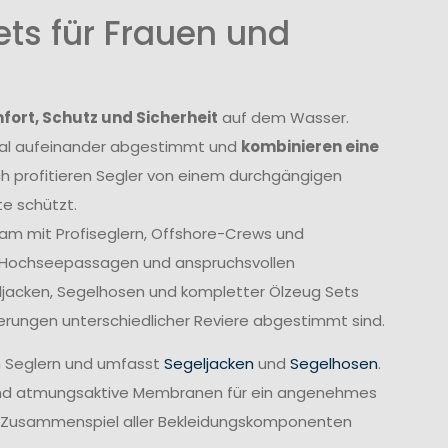
ts für Frauen und
ort, Schutz und Sicherheit
auf dem Wasser.
imal aufeinander abgestimmt und
kombinieren eine
ch profitieren Segler von einem durchgängigen
e schützt.
am mit Profiseglern, Offshore-Crews und
, Hochseepassagen und anspruchsvollen
geljacken, Segelhosen und kompletter Ölzeug Sets
derungen unterschiedlicher Reviere abgestimmt sind.
n Seglern und umfasst
Segeljacken
und
Segelhosen
.
rend atmungsaktive Membranen für ein angenehmes
te Zusammenspiel aller Bekleidungskomponenten