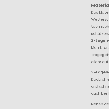
Materia
Das Mater
Wettersch
technisch
schützen.
2-Lagen
Membran v
Tragegefü
allem auf
3-Lagen
Dadurch e
und schne
auch bei 
Neben dem