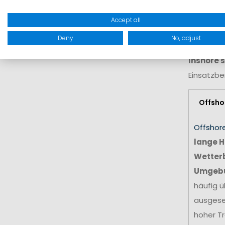
rutschige
Accept all
Bekleidun
Deny
No, adjust
Damit Sie
Inshore 
Einsatzbe
Offsho
Offshor
lange H
Wetter
Umgeb
häufig ü
ausgese
hoher Tr