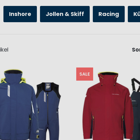
Inshore
Jollen & Skiff
Racing
K
ikel
So
SALE