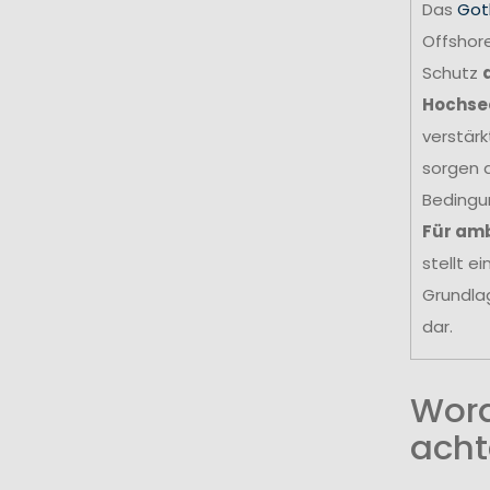
Das
Got
Offshore
Schutz
Hochse
verstär
sorgen d
Bedingu
Für amb
stellt e
Grundla
dar.
Wora
acht