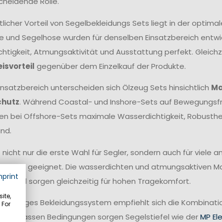
cheidende Rolle.
tlicher Vorteil von Segelbekleidungs Sets liegt in der opt
e und Segelhose wurden für denselben Einsatzbereich entwick
htigkeit, Atmungsaktivität und Ausstattung perfekt. Gleichze
eisvorteil
gegenüber dem Einzelkauf der Produkte.
insatzbereich unterscheiden sich Ölzeug Sets hinsichtlich
Ma
chutz
. Während Coastal- und Inshore-Sets auf Bewegungsfr
hen bei Offshore-Sets maximale Wasserdichtigkeit, Robust
nd.
t nicht nur die erste Wahl für Segler, sondern auch für viele
fahren geeignet. Die wasserdichten und atmungsaktiven Mat
mprint
ser und sorgen gleichzeitig für hohen Tragekomfort.
ite,
ollständiges Bekleidungssystem empfiehlt sich die Kombina
 For
 bei nassen Bedingungen sorgen Segelstiefel wie der
MP El