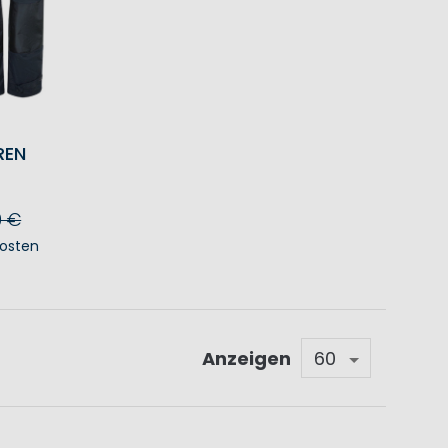
REN
0 €
osten
KORB
Anzeigen