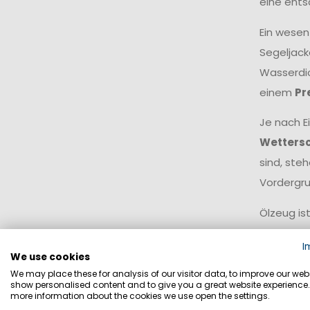
eine ents
Ein wesen
Segeljack
Wasserdic
einem
Pr
Je nach E
Wetters
sind, ste
Vordergru
Ölzeug is
oder Kanu
I
Spritzwas
We use cookies
We may place these for analysis of our visitor data, to improve our webs
Für ein v
show personalised content and to give you a great website experience.
more information about the cookies we use open the settings.
Besonders