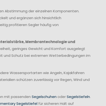
imalen Abstimmung der einzelnen Komponenten.
elt und ergänzen sich hinsichtlich
itig profitieren Segler häufig von
terialstärke, Membrantechnologie und
eiheit, geringes Gewicht und Komfort ausgelegt
heit und Schutz bei extremen Wetterbedingungen im
 andere Wassersportarten wie Angeln, Kajakfahren
erialien schützen zuverlässig vor Regen, Wind und
tion mit passenden
Segelschuhen
oder
Segelstiefeln
.
ementary Segelstiefel
für sicheren Halt auf