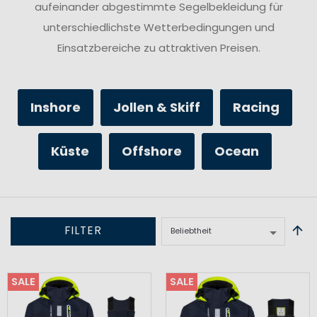
aufeinander abgestimmte Segelbekleidung für
unterschiedlichste Wetterbedingungen und
Einsatzbereiche zu attraktiven Preisen.
Inshore
Jollen & Skiff
Racing
Küste
Offshore
Ocean
FILTER
SALE
SALE