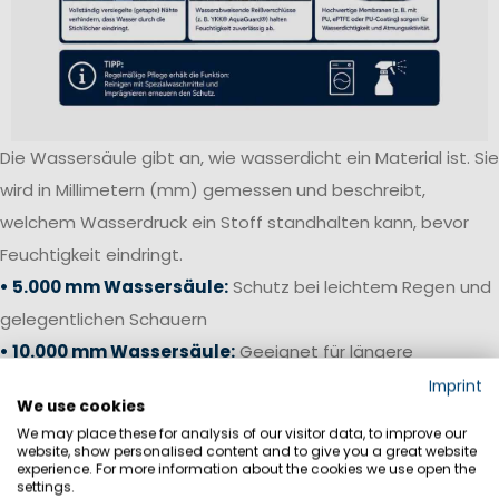
Die Wassersäule gibt an, wie wasserdicht ein Material ist. Sie
wird in Millimetern (mm) gemessen und beschreibt,
welchem Wasserdruck ein Stoff standhalten kann, bevor
Feuchtigkeit eindringt.
• 5.000 mm Wassersäule:
Schutz bei leichtem Regen und
gelegentlichen Schauern
• 10.000 mm Wassersäule:
Geeignet für längere
Regenphasen und anspruchsvolle Outdoor-Aktivitäten
Imprint
We use cookies
• 15.000–20.000 mm Wassersäule:
Hoher Wetterschutz
We may place these for analysis of our visitor data, to improve our
für Küstensegeln und anspruchsvolle Bedingungen
website, show personalised content and to give you a great website
experience. For more information about the cookies we use open the
• 20.000 mm+ Wassersäule:
Offshore-Niveau für starken
settings.