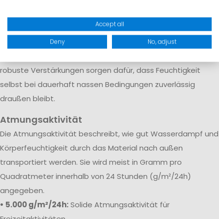
Regen, Gischt und raue Bedingungen auf See
Accept all
Gerade bei Segelhosen und Salopetten ist neben einer
hohen Wassersäule auch die Verarbeitung entscheidend.
Deny
No, adjust
Verschweißte Nähte, wasserdichte Membranen und
robuste Verstärkungen sorgen dafür, dass Feuchtigkeit
selbst bei dauerhaft nassen Bedingungen zuverlässig
draußen bleibt.
Atmungsaktivität
Die Atmungsaktivität beschreibt, wie gut Wasserdampf und
Körperfeuchtigkeit durch das Material nach außen
transportiert werden. Sie wird meist in Gramm pro
Quadratmeter innerhalb von 24 Stunden (g/m²/24h)
angegeben.
• 5.000 g/m²/24h:
Solide Atmungsaktivität für
Freizeitaktivitäten