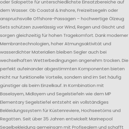
oder Salopette für unterschiedlichste Einsatzbereiche auf
dem Wasser. Ob Coastal & Inshore, Freizeitsegeln oder
anspruchsvolle Offshore-Passagen – hochwertige Ölzeug
Sets schützen zuverlässig vor Wind, Regen und Gischt und
sorgen gleichzeitig für hohen Tragekomfort. Dank moderner
Membrantechnologien, hoher Atmungsaktivität und
wasserdichter Materialien bleiben Segler auch bei
wechselhaften Wetterbedingungen angenehm trocken. Die
perfekt aufeinander abgestimmten Komponenten bieten
nicht nur funktionelle Vorteile, sondern sind im Set häufig
günstiger als beim Einzelkauf. In Kombination mit
Baselayern, Midlayern und Segelstiefeln wie dem MP
Elementary Segelstiefel entsteht ein vollständiges
Bekleidungssystem für Küstenreviere, Hochseetörns und
Regatten. Seit über 35 Jahren entwickelt Marinepool
Segelbekleidung gemeinsam mit Profiseglern und schafft