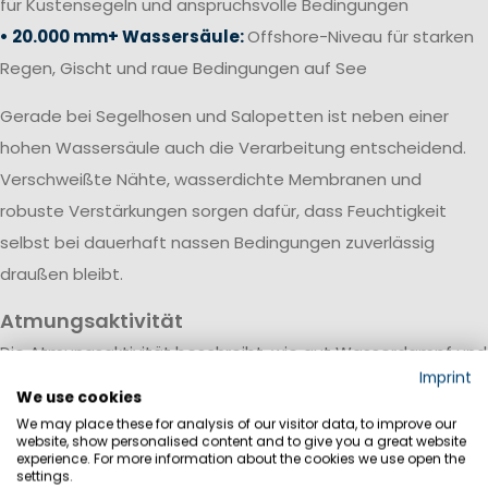
für Küstensegeln und anspruchsvolle Bedingungen
• 20.000 mm+ Wassersäule:
Offshore-Niveau für starken
Regen, Gischt und raue Bedingungen auf See
Gerade bei Segelhosen und Salopetten ist neben einer
hohen Wassersäule auch die Verarbeitung entscheidend.
Verschweißte Nähte, wasserdichte Membranen und
robuste Verstärkungen sorgen dafür, dass Feuchtigkeit
selbst bei dauerhaft nassen Bedingungen zuverlässig
draußen bleibt.
Atmungsaktivität
Die Atmungsaktivität beschreibt, wie gut Wasserdampf und
Imprint
Körperfeuchtigkeit durch das Material nach außen
We use cookies
transportiert werden. Sie wird meist in Gramm pro
We may place these for analysis of our visitor data, to improve our
website, show personalised content and to give you a great website
Quadratmeter innerhalb von 24 Stunden (g/m²/24h)
experience. For more information about the cookies we use open the
settings.
angegeben.