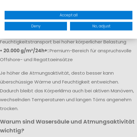
• 5.000 g/m²/24h:
Solide Atmungsaktivität für
Freizeitaktivitäten
Accept all
• 10.000 g/m²/24h:
Gute Atmungsaktivität für aktive Segler
Deny
No, adjust
• 15.000–20.000 g/m²/24h:
Sehr guter
Feuchtigkeitstransport bei hoher körperlicher Belastung
• 20.000 g/m²/24h+:
Premium-Bereich für anspruchsvolle
Offshore- und Regattaeinsätze
Je höher die Atmungsaktivität, desto besser kann
überschüssige Wärme und Feuchtigkeit entweichen.
Dadurch bleibt das Körperklima auch bei aktiven Manövern,
wechselnden Temperaturen und langen Törns angenehm
trocken.
Warum sind Wasersäule und Atmungsaktivität
wichtig?