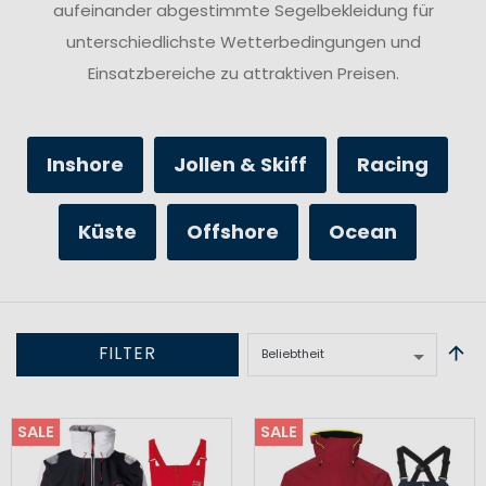
aufeinander abgestimmte Segelbekleidung für
unterschiedlichste Wetterbedingungen und
Einsatzbereiche zu attraktiven Preisen.
Inshore
Jollen & Skiff
Racing
Küste
Offshore
Ocean
FILTER
SALE
SALE