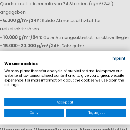
Quadratmeter innerhalb von 24 Stunden (g/m²/24h)
angegeben.
• 5.000 g/m²/24h:
Solide Atmungsaktivität für
Freizeitaktivitäten
• 10.000 g/m²/24h:
Gute Atmungsaktivität für aktive Segler
• 15.000–20.000 g/m²/24h:
Sehr guter
Feuchtigkeitstransport bei hoher körperlicher Belastung
Imprint
• 20.000 g/m²/24h+:
Premium-Bereich für anspruchsvolle
We use cookies
Offshore- und Regattaeinsätze
We may place these for analysis of our visitor data, to improve our
website, show personalised content and to give you a great website
experience. For more information about the cookies we use open the
Je höher die Atmungsaktivität, desto besser kann
settings.
überschüssige Wärme und Feuchtigkeit entweichen.
Dadurch bleibt das Körperklima auch bei aktiven Manövern,
Accept all
wechselnden Temperaturen und langen Törns angenehm
Deny
No, adjust
trocken.
Warum sind Wasersäule und Atmungsaktivität