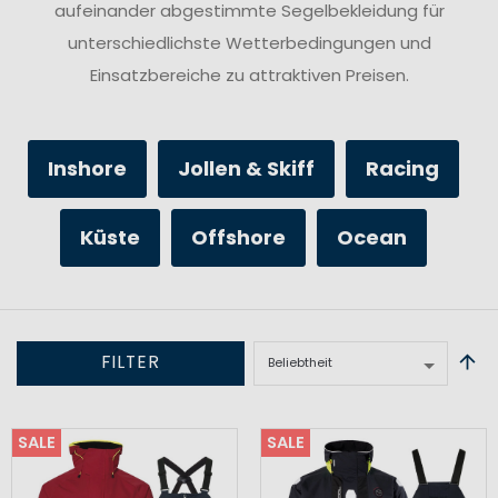
aufeinander abgestimmte Segelbekleidung für
unterschiedlichste Wetterbedingungen und
Einsatzbereiche zu attraktiven Preisen.
Inshore
Jollen & Skiff
Racing
Küste
Offshore
Ocean
FILTER
SALE
SALE