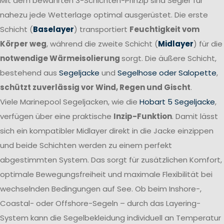
Mit dem bewährten 3-Schichten-Prinzip sind Segler für
nahezu jede Wetterlage optimal ausgerüstet. Die erste
Schicht (
Baselayer
) transportiert
Feuchtigkeit vom
Körper weg
, während die zweite Schicht (
Midlayer
) für die
notwendige Wärmeisolierung
sorgt. Die äußere Schicht,
bestehend aus
Segeljacke
und
Segelhose oder Salopette
,
schützt zuverlässig vor Wind, Regen und Gischt
.
Viele Marinepool Segeljacken, wie die
Hobart 5 Segeljacke
,
verfügen über eine praktische
Inzip-Funktion
. Damit lässt
sich ein kompatibler Midlayer direkt in die Jacke einzippen
und beide Schichten werden zu einem perfekt
abgestimmten System. Das sorgt für zusätzlichen Komfort,
optimale Bewegungsfreiheit und maximale Flexibilität bei
wechselnden Bedingungen auf See. Ob beim Inshore-,
Coastal- oder Offshore-Segeln – durch das Layering-
System kann die Segelbekleidung individuell an Temperatur