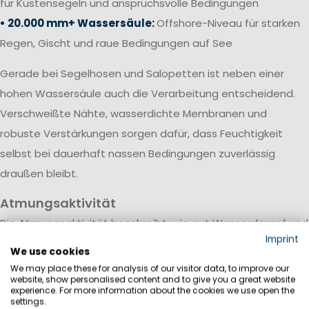
für Küstensegeln und anspruchsvolle Bedingungen
• 20.000 mm+ Wassersäule:
Offshore-Niveau für starken
Regen, Gischt und raue Bedingungen auf See
Gerade bei Segelhosen und Salopetten ist neben einer
hohen Wassersäule auch die Verarbeitung entscheidend.
Verschweißte Nähte, wasserdichte Membranen und
robuste Verstärkungen sorgen dafür, dass Feuchtigkeit
selbst bei dauerhaft nassen Bedingungen zuverlässig
draußen bleibt.
Atmungsaktivität
Die Atmungsaktivität beschreibt, wie gut Wasserdampf und
Imprint
Körperfeuchtigkeit durch das Material nach außen
We use cookies
transportiert werden. Sie wird meist in Gramm pro
We may place these for analysis of our visitor data, to improve our
website, show personalised content and to give you a great website
Quadratmeter innerhalb von 24 Stunden (g/m²/24h)
experience. For more information about the cookies we use open the
settings.
angegeben.