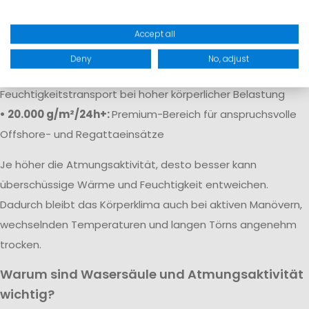
• 5.000 g/m²/24h:
Solide Atmungsaktivität für
Freizeitaktivitäten
Accept all
• 10.000 g/m²/24h:
Gute Atmungsaktivität für aktive Segler
Deny
No, adjust
• 15.000–20.000 g/m²/24h:
Sehr guter
Feuchtigkeitstransport bei hoher körperlicher Belastung
• 20.000 g/m²/24h+:
Premium-Bereich für anspruchsvolle
Offshore- und Regattaeinsätze
Je höher die Atmungsaktivität, desto besser kann
überschüssige Wärme und Feuchtigkeit entweichen.
Dadurch bleibt das Körperklima auch bei aktiven Manövern,
wechselnden Temperaturen und langen Törns angenehm
trocken.
Warum sind Wasersäule und Atmungsaktivität
wichtig?