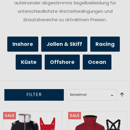
aufeinander abgestimmte Segelbekleidung für
unterschiedlichste Wetterbedingungen und
Einsatzbereiche zu attraktiven Preisen.
Inshore
Jollen & Skiff
Racing
Küste
Offshore
Ocean
FILTER
SALE
SALE