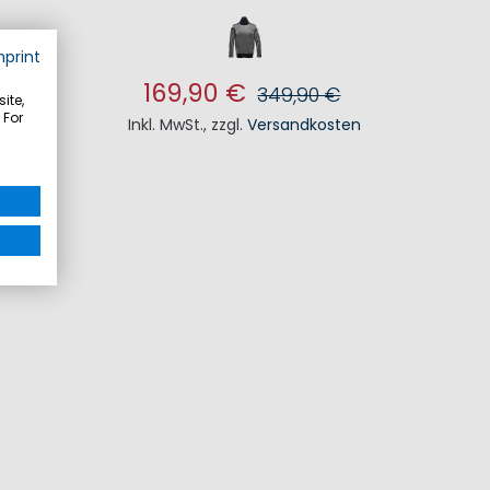
mprint
169,90 €
349,90 €
ite,
 For
Inkl. MwSt.
,
zzgl.
Versandkosten
IN DEN WARENKORB