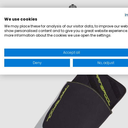
I
We use cookies
149,90 €
349,90 €
We may place these for analysis of our visitor data, to improve our webs
show personalised content and to give you a great website experience.
Inkl. MwSt.
,
zzgl.
Versandkosten
more information about the cookies we use open the settings.
IN DEN WARENKORB
Accept all
SALE
Deny
No, adjust