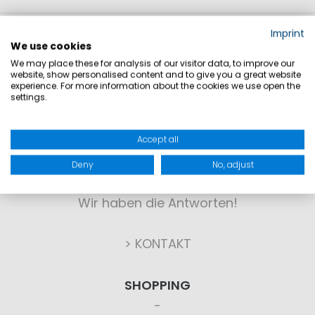
Imprint
We use cookies
We may place these for analysis of our visitor data, to improve our
website, show personalised content and to give you a great website
experience. For more information about the cookies we use open the
settings.
KONTAKT
Accept all
Deny
No, adjust
Sie haben Fragen?
Wir haben die Antworten!
> KONTAKT
SHOPPING