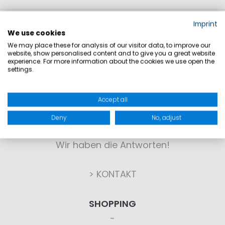
Imprint
We use cookies
We may place these for analysis of our visitor data, to improve our
website, show personalised content and to give you a great website
experience. For more information about the cookies we use open the
settings.
KONTAKT
Accept all
Deny
No, adjust
Sie haben Fragen?
Wir haben die Antworten!
> KONTAKT
SHOPPING