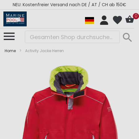
NEU: Kostenfreier Versand nach DE / AT / CH ab 150€
0
Home
Activity Jacke Herren
Zum
Zum
Ende
Anfang
der
der
Bildergalerie
Bildergalerie
springen
springen