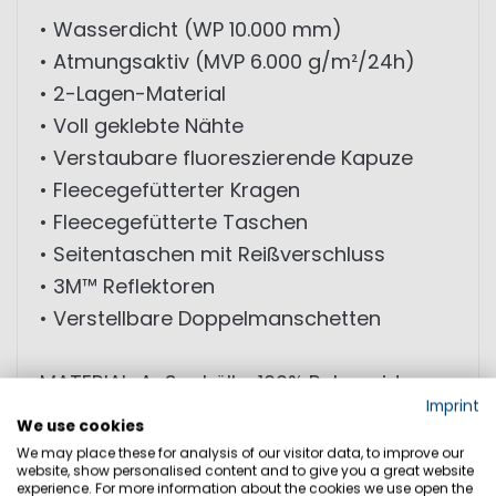
• Wasserdicht (WP 10.000 mm)
• Atmungsaktiv (MVP 6.000 g/m²/24h)
• 2-Lagen-Material
• Voll geklebte Nähte
• Verstaubare fluoreszierende Kapuze
• Fleecegefütterter Kragen
• Fleecegefütterte Taschen
• Seitentaschen mit Reißverschluss
• 3M™ Reflektoren
• Verstellbare Doppelmanschetten
MATERIAL: Außenhülle: 100% Polyamid;
Imprint
Beschichtung: 100% Polyurethan; Futter:
We use cookies
100% Polyamid
We may place these for analysis of our visitor data, to improve our
website, show personalised content and to give you a great website
experience. For more information about the cookies we use open the