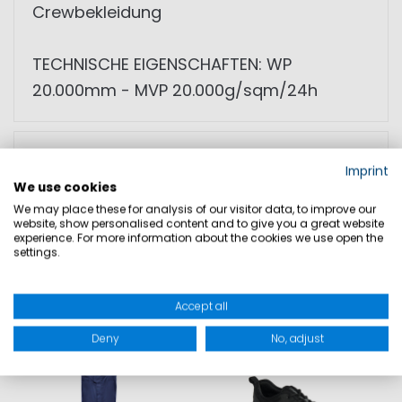
Crewbekleidung
TECHNISCHE EIGENSCHAFTEN: WP
20.000mm - MVP 20.000g/sqm/24h
GRÖSSEN
Imprint
We use cookies
PRODUKTSICHERHEIT
We may place these for analysis of our visitor data, to improve our
website, show personalised content and to give you a great website
experience. For more information about the cookies we use open the
settings.
DAZU PASST
Accept all
Deny
No, adjust
SALE
SALE