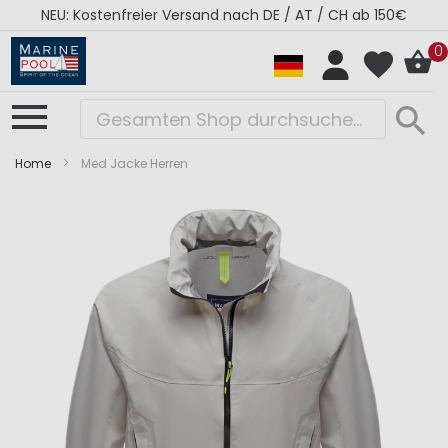
NEU: Kostenfreier Versand nach DE / AT / CH ab 150€
0
Home
Med Jacke Herren
Zum
Zum
Ende
Anfang
der
der
Bildergalerie
Bildergalerie
springen
springen