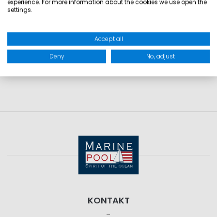
MATERIAL: Außenmaterial: 100% Polyester
experience. For more information about the cookies we use open the
settings.
500D; Futter: 100% Polyester 210D
Accept all
PRODUKTSICHERHEIT
Deny
No, adjust
KONTAKT