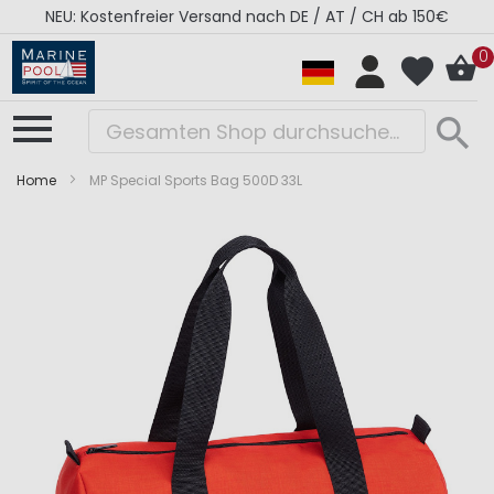
NEU: Kostenfreier Versand nach DE / AT / CH ab 150€
0
Home
MP Special Sports Bag 500D 33L
Zum
Zum
Ende
Anfang
der
der
Bildergalerie
Bildergalerie
springen
springen