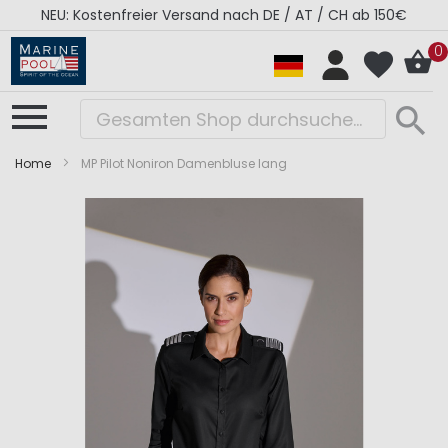
NEU: Kostenfreier Versand nach DE / AT / CH ab 150€
0
Home
MP Pilot Noniron Damenbluse lang
Zum
Zum
Ende
Anfang
der
der
Bildergalerie
Bildergalerie
springen
springen