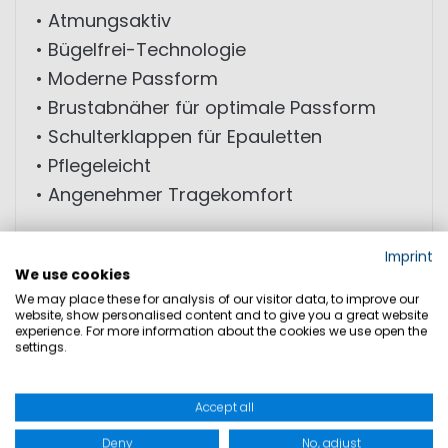
• Atmungsaktiv
• Bügelfrei-Technologie
• Moderne Passform
• Brustabnäher für optimale Passform
• Schulterklappen für Epauletten
• Pflegeleicht
• Angenehmer Tragekomfort
MATERIAL: 100% Baumwolle
Imprint
We use cookies
We may place these for analysis of our visitor data, to improve our
website, show personalised content and to give you a great website
GRÖSSEN
experience. For more information about the cookies we use open the
settings.
PRODUKTSICHERHEIT
Accept all
Deny
No, adjust