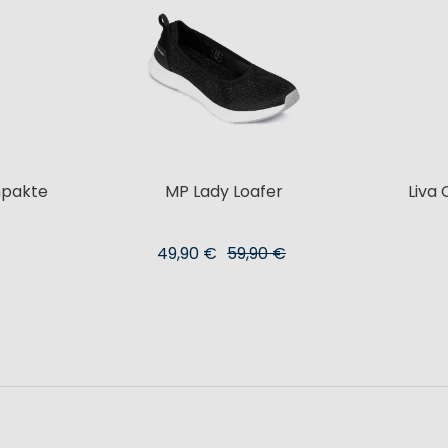
pakte
MP Lady Loafer
Liva
49,90 €
59,90 €