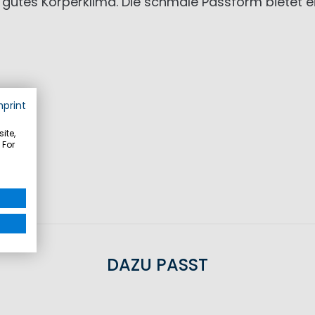
 gutes Körperklima. Die schmale Passform bietet ei
mprint
ite,
 For
DAZU PASST