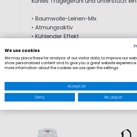
kühles Tragegefühl und unterstützt ein
• Baumwolle-Leinen-Mix
• Atmungsaktiv
• Kühlender Effekt
• Leichtes Material
I
We use cookies
• Slim-Fit Passform
We may place these for analysis of our visitor data, to improve our webs
• Angenehmer Tragekomfort
show personalised content and to give you a great website experience.
more information about the cookies we use open the settings.
MATERIAL: 70% Baumwolle; 30% Leinen
Accept all
Deny
No, adjust