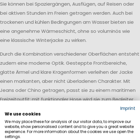
Sie können bei Spaziergängen, Ausflügen, auf Reisen oder
bei aktiven Stunden im Freien getragen werden. Auch bei
trockenen und kühlen Bedingungen am Wasser bieten sie
eine angenehme Wärmeschicht, ohne so voluminös wie
eine klassische Winterjacke zu wirken.
Durch die Kombination verschiedener Oberflächen entsteht
zudem eine moderne Optik. Gesteppte Frontbereiche,
glatte Ärmel und klare Kragenformen verleihen der Jacke
einen markanten, aber nicht überladenen Charakter. Mit
Jeans oder Chino getragen, passt sie zu einem maritimen
Freizeitoutfit; mit funktionaler Hose wird sie zum Begleiter
für Bewegung und Outdoor-Aktivitäten.
Imprint
We use cookies
Fleece- und Merinojacken als leichte
We may place these for analysis of our visitor data, to improve our
website, show personalised content and to give you a great website
Außenschicht
experience. For more information about the cookies we use open the
settings.
Auch Fleece- und Merinojacken können Teil dieser Kategorie