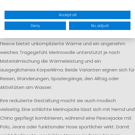
sein. Bei trockenem Wetter lassen sie sich als leichte
Accept all
Außenjacke tragen. Unter einer Softshell-, Regen- oder
Winterjacke übernehmen sie die Funktion einer isolierenden
Deny
No, adjust
Zwischenschicht.
Fleece bietet unkomplizierte Wärme und ein angenehm
weiches Tragegefühl. Merinowolle unterstützt je nach
Materialmischung die Wärmeleistung und ein
ausgeglichenes Körperklima. Beide Varianten eignen sich für
Reisen, Wanderungen, Spaziergänge, den Alltag oder
Aktivitäten am Wasser.
Ihre reduzierte Gestaltung macht sie auch modisch
vielseitig. Eine schlichte Merinojacke lässt sich mit Hemd und
Chino gepflegt kombinieren, während eine Fleecejacke mit
Polo, Jeans oder funktionaler Hose sportlicher wirkt. Damit