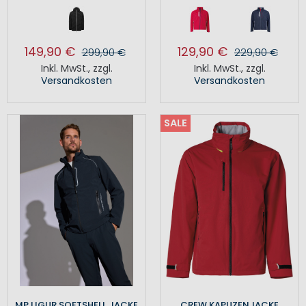
149,90 €
129,90 €
299,90 €
229,90 €
Inkl. MwSt.
,
zzgl.
Inkl. MwSt.
,
zzgl.
Versandkosten
Versandkosten
SALE
MP LIGUR SOFTSHELL JACKE
CREW KAPUZENJACKE