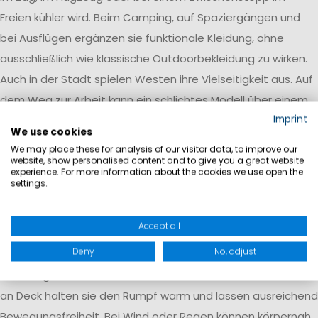
Freien kühler wird. Beim Camping, auf Spaziergängen und
bei Ausflügen ergänzen sie funktionale Kleidung, ohne
ausschließlich wie klassische Outdoorbekleidung zu wirken.
Auch in der Stadt spielen Westen ihre Vielseitigkeit aus. Auf
dem Weg zur Arbeit kann ein schlichtes Modell über einem
Imprint
Hemd oder leichten Strickpullover getragen werden. Für
We use cookies
einen entspannten Nachmittag passen Jeans, T-Shirt und
We may place these for analysis of our visitor data, to improve our
Sneaker dazu. Führt der Tag später ans Wasser oder in ein
website, show personalised content and to give you a great website
experience. For more information about the cookies we use open the
Restaurant am Hafen, bleibt der Look gepflegt und maritim,
settings.
ohne zu formell zu erscheinen.
Accept all
Auf dem Wasser eignen sich unsere Herrenwesten als
Deny
No, adjust
zusätzliche Wärmeschicht bei trockenen Bedingungen.
Beim Segeln, Motorbootfahren oder während einer Pause
an Deck halten sie den Rumpf warm und lassen ausreichend
Bewegungsfreiheit. Bei Wind oder Regen können körpernah