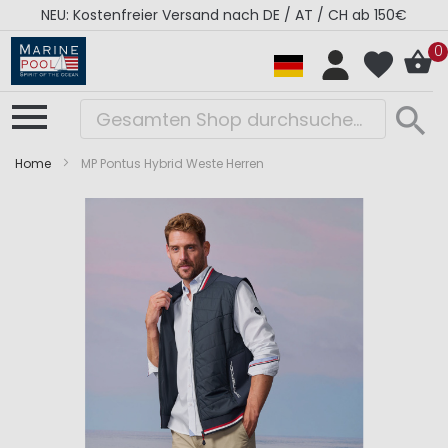
NEU: Kostenfreier Versand nach DE / AT / CH ab 150€
0
Home
MP Pontus Hybrid Weste Herren
Zum
Zum
Ende
Anfang
der
der
Bildergalerie
Bildergalerie
springen
springen