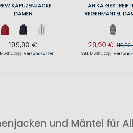
REW KAPUZENJACKE
ANIKA GESTREIFT
DAMEN
REGENMANTEL DA
199,90 €
29,90 €
119,90
. MwSt.
,
zzgl.
Versandkosten
Inkl. MwSt.
,
zzgl.
Versandk
N DEN WARENKORB
IN DEN WAREN
njacken und Mäntel für Al