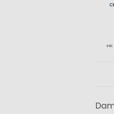
C
Inkl
I
Dame