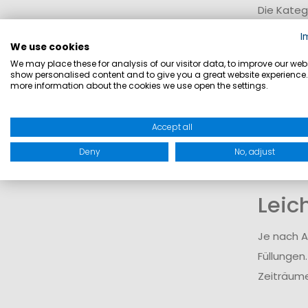
Die Kateg
Übergangs
I
We use cookies
reichen v
We may place these for analysis of our visitor data, to improve our webs
show personalised content and to give you a great website experience.
Funk
more information about the cookies we use open the settings.
Viele Mod
Accept all
Ergänzend
Deny
No, adjust
wechselnd
Leic
Je nach A
Füllungen
Zeiträume