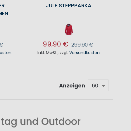
ER
JULE STEPPPARKA
MEN
99,90 €
 €
299,90 €
osten
Inkl. MwSt.
,
zzgl.
Versandkosten
KORB
IN DEN WARENKORB
Anzeigen
ltag und Outdoor