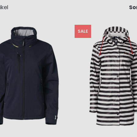
ikel
So
SALE