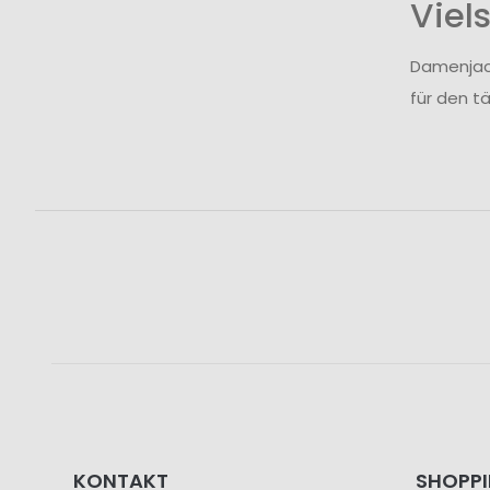
Viel
Damenjack
für den tä
KONTAKT
SHOPP