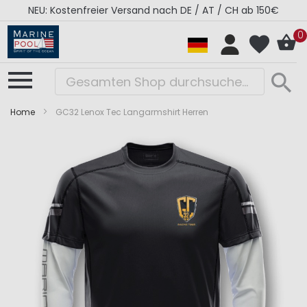
NEU: Kostenfreier Versand nach DE / AT / CH ab 150€
0
Home
GC32 Lenox Tec Langarmshirt Herren
Zum
Zum
Ende
Anfang
der
der
Bildergalerie
Bildergalerie
springen
springen