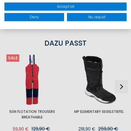
Accept all
PRODUKTSICHERHEIT
Deny
No, adjust
DAZU PASST
SALE
50N FLOTATION TROUSERS
MP ELEMENTARY SEGELSTIEFEL
BREATHABLE
129,90 €
259,90 €
59,90 €
218,90 €