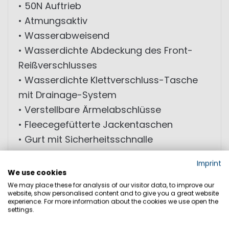
• 50N Auftrieb
• Atmungsaktiv
• Wasserabweisend
• Wasserdichte Abdeckung des Front-
Reißverschlusses
• Wasserdichte Klettverschluss-Tasche
mit Drainage-System
• Verstellbare Ärmelabschlüsse
• Fleecegefütterte Jackentaschen
• Gurt mit Sicherheitsschnalle
• Reflektoren an Schultern und Brust
Imprint
• Fleecegefütterter Kragen
We use cookies
• Kapuze im Kragen
We may place these for analysis of our visitor data, to improve our
website, show personalised content and to give you a great website
experience. For more information about the cookies we use open the
settings.
GRÖSSEN