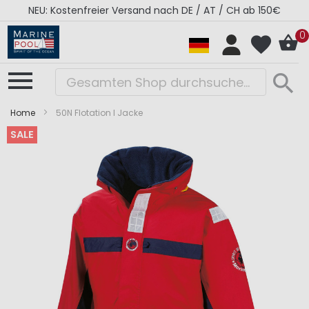
NEU: Kostenfreier Versand nach DE / AT / CH ab 150€
0
Home
50N Flotation I Jacke
SALE
Zum
Zum
Ende
Anfang
der
der
Bildergalerie
Bildergalerie
springen
springen