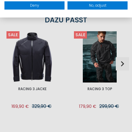
Deny
No, adjust
DAZU PASST
SALE
SALE
RACING 3 JACKE
RACING 3 TOP
329,90 €
299,90 €
169,90 €
179,90 €