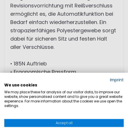
Revisionsvorrichtung mit Reißverschluss
ermöglicht es, die Automatikfunktion bei
Bedarf einfach wiederherzustellen. Ein
strapazierfähiges Polyestergewebe sorgt
dabei für sicheren Sitz und festen Halt
aller Verschlüsse.
• 185N Auftrieb
• Ergonomische Passform
• 38 g CO2 Patrone
Imprint
We use cookies
• UML PS Elite Sensor
We may place these for analysis of our visitor data, to improve our
• Signalpfeife
website, show personalised content and to give you a great website
experience. For more information about the cookies we use open the
settings.
PRODUKTSICHERHEIT
Accept all