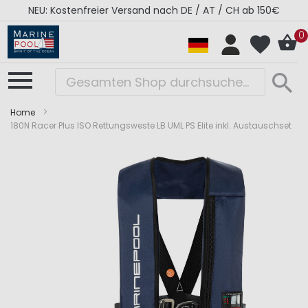
NEU: Kostenfreier Versand nach DE / AT / CH ab 150€
0
Home
180N Racer Plus ISO Rettungsweste LB UML PS Elite inkl. Austauschset
Zum
Zum
Ende
Anfang
der
der
Bildergalerie
Bildergalerie
springen
springen