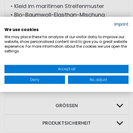
• Kleid im maritimen Streifenmuster
• Bio-Baumwoll-Elasthan-Mischung
• Schmaler Schnitt
Imprint
We use cookies
• Knielänge
We may place these for analysis of our visitor data, to improve our
• Rundhalsausschnitt in Kontrastfarbe
website, show personalised content and to give you a great website
experience. For more information about the cookies we use open the
• Leicht angeschnittene Ärmel
settings.
• Gute Bewegungsfreiheit
Accept all
MATERIAL: Außenmaterial: 95% Baumwolle
Deny
No, adjust
(Bio); 5% Elasthan
GRÖSSEN
PRODUKTSICHERHEIT