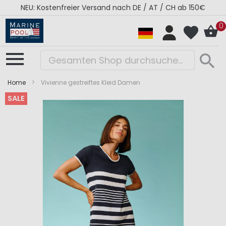
NEU: Kostenfreier Versand nach DE / AT / CH ab 150€
0
Home
Vivienne gestreiftes Kleid Damen
SALE
Zum
Zum
Ende
Anfang
der
der
Bildergalerie
Bildergalerie
springen
springen