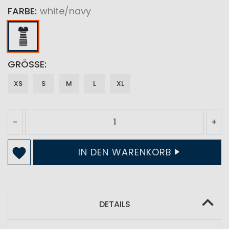
FARBE
white/navy
GRÖSSE
XS
S
M
L
XL
-
+
IN DEN WARENKORB
DETAILS