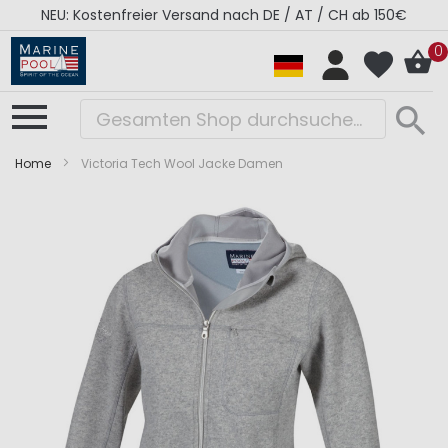
NEU: Kostenfreier Versand nach DE / AT / CH ab 150€
0
Home
Victoria Tech Wool Jacke Damen
Zum
Zum
Ende
Anfang
der
der
Bildergalerie
Bildergalerie
springen
springen