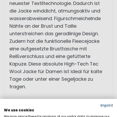
neuester Textiltechnologie. Dadurch ist
die Jacke winddicht, atmungsaktiv und
wasserabweisend. Figurschmeichelnde
Nähte an der Brust und Taille
unterstreichen das geradlinige Design.
Zudem hat die funktionelle Fleecejacke
eine aufgesetzte Brusttasche mit
Reißverschluss und eine gefütterte
Kapuze. Diese absolute High-Tech Tec
Wool Jacke für Damen ist ideal für kalte
Tage oder unter einer Segeljacke zu
tragen.
• Techwool® Technologie
Imprint
• winddicht, atmungsaktiv und
We use cookies
wasserabweisend
We may place these for analysis of our visitor data, to improve our