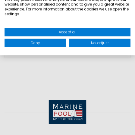
website, show personalised content and to give you a great website
• Kapuze
experience. For more information about the cookies we use open the
settings.
GRÖSSEN
Accept all
Deny
No, adjust
PRODUKTSICHERHEIT