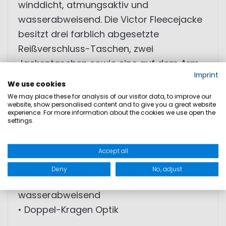
winddicht, atmungsaktiv und
wasserabweisend. Die Victor Fleecejacke
besitzt drei farblich abgesetzte
Reißverschluss-Taschen, zwei
Jackentaschen sowie eine auf dem Arm.
Imprint
Zudem hat die Jacke eine Kapuze und
We use cookies
einen extra Kragen. Diese absolute High-
We may place these for analysis of our visitor data, to improve our
website, show personalised content and to give you a great website
Tech Fleecejacke für Herren ist ideal für
experience. For more information about the cookies we use open the
kalte Tage oder unter der Segeljacke zu
settings.
tragen.
Accept all
• High-Tech Fleecejacke
Deny
No, adjust
• winddicht, atmungsaktiv und
wasserabweisend
• Doppel-Kragen Optik