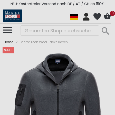
NEU: Kostenfreier Versand nach DE / AT / CH ab 150€
0
Home
Victor Tech Wool Jacke Herren
SALE
Zum
Zum
Ende
Anfang
der
der
Bildergalerie
Bildergalerie
springen
springen