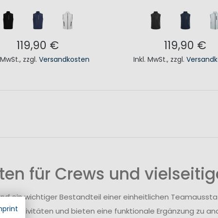
119,90 €
119,90 €
. MwSt.
,
zzgl.
Versandkosten
Inkl. MwSt.
,
zzgl.
Versandk
N DEN WARENKORB
IN DEN WAREN
en für Crews und vielseitig
nd ein wichtiger Bestandteil einer einheitlichen Teamaussta
mprint
liche Aktivitäten und bieten eine funktionale Ergänzung zu a