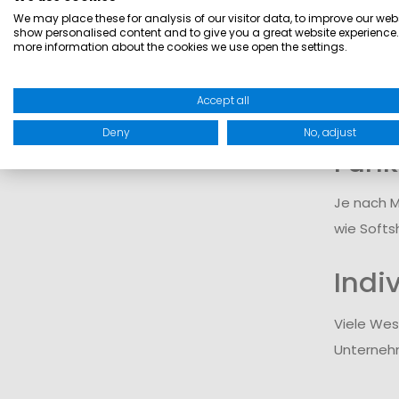
We may place these for analysis of our visitor data, to improve our webs
Wärm
show personalised content and to give you a great website experience.
more information about the cookies we use open the settings.
Westen ha
Accept all
Aktivität
Deny
No, adjust
Funk
Je nach M
wie Softs
Indi
Viele Wes
Unternehm