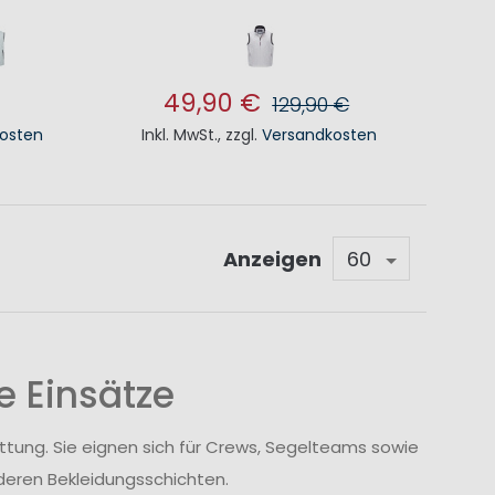
49,90 €
129,90 €
osten
Inkl. MwSt.
,
zzgl.
Versandkosten
KORB
IN DEN WARENKORB
Anzeigen
e Einsätze
ttung. Sie eignen sich für Crews, Segelteams sowie
nderen Bekleidungsschichten.