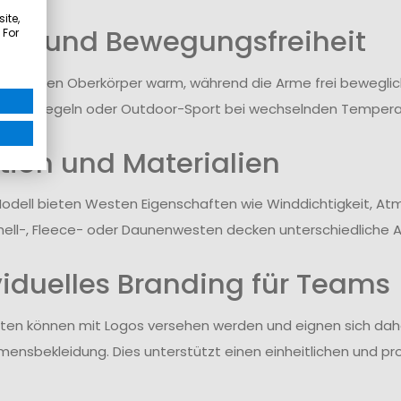
ite,
e und Bewegungsfreiheit
 For
lten den Oberkörper warm, während die Arme frei beweglich
en wie Segeln oder Outdoor-Sport bei wechselnden Tempera
tion und Materialien
odell bieten Westen Eigenschaften wie Winddichtigkeit, Atmu
hell-, Fleece- oder Daunenwesten decken unterschiedliche 
viduelles Branding für Teams
ten können mit Logos versehen werden und eignen sich dahe
ensbekleidung. Dies unterstützt einen einheitlichen und pro