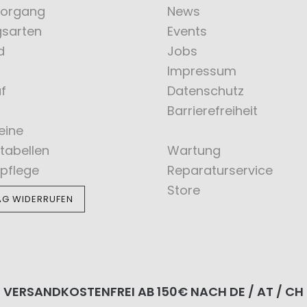
vorgang
News
gsarten
Events
d
Jobs
Impressum
f
Datenschutz
Barrierefreiheit
eine
tabellen
Wartung
pflege
Reparaturservice
Store
AG WIDERRUFEN
VERSANDKOSTENFREI AB 150€ NACH DE / AT / CH