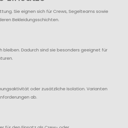
ttung. Sie eignen sich für Crews, Segelteams sowie
nderen Bekleidungsschichten.
 bleiben. Dadurch sind sie besonders geeignet für
turen.
ngsaktivität oder zusätzliche Isolation. Varianten
Anforderungen ab.
r für den Einsatz als Crew- oder