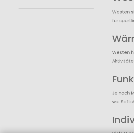
Westen si
für sport
Wärm
Westen ha
Aktivität
Funk
Je nach M
wie Softs
Indi
Viele Wes