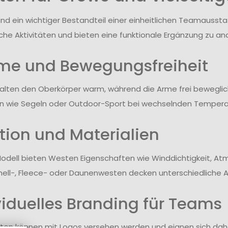
nd ein wichtiger Bestandteil einer einheitlichen Teamaussta
liche Aktivitäten und bieten eine funktionale Ergänzung zu a
e und Bewegungsfreiheit
lten den Oberkörper warm, während die Arme frei beweglich
en wie Segeln oder Outdoor-Sport bei wechselnden Tempera
tion und Materialien
odell bieten Westen Eigenschaften wie Winddichtigkeit, Atmu
hell-, Fleece- oder Daunenwesten decken unterschiedliche 
viduelles Branding für Teams
ten können mit Logos versehen werden und eignen sich dahe