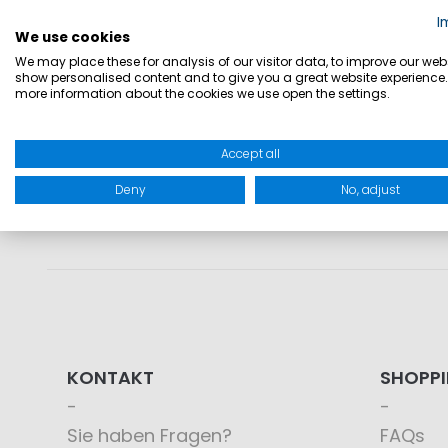
I
Unternehm
We use cookies
We may place these for analysis of our visitor data, to improve our webs
show personalised content and to give you a great website experience.
more information about the cookies we use open the settings.
Accept all
Deny
No, adjust
KONTAKT
SHOPP
Sie haben Fragen?
FAQs