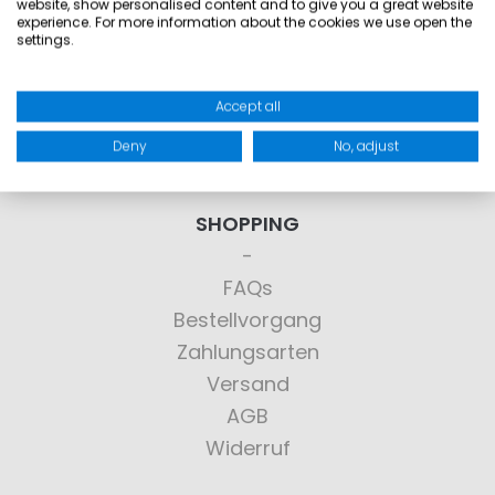
website, show personalised content and to give you a great website
experience. For more information about the cookies we use open the
settings.
Sie haben Fragen?
Wir haben die Antworten!
Accept all
Deny
No, adjust
> KONTAKT
SHOPPING
FAQs
Bestellvorgang
Zahlungsarten
Versand
AGB
Widerruf