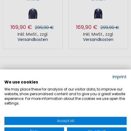
169,90 €
169,90 €
299,90 €
299,90 €
Inkl. MwSt.
,
zzgl.
Inkl. MwSt.
,
zzgl.
Versandkosten
Versandkosten
Imprint
We use cookies
Teambekleidung für einen
We may place these for analysis of our visitor data, to improve our
einheitlichen Auftritt
website, show personalised content and to give you a great website
experience. For more information about the cookies we use open the
settings.
Jacken, Blousons und Mäntel sind zentrale Bestandteile für
ein abgestimmtes Erscheinungsbild von Crews und Teams.
Accept all
Sie eignen sich für den Einsatz auf dem Wasser sowie für