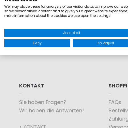
We may place these for analysis of our visitor data, to improve our webs
show personalised content and to give you a great website experience.
more information about the cookies we use open the settings.
Accept all
Deny
No, adjust
KONTAKT
SHOPP
Sie haben Fragen?
FAQs
Wir haben die Antworten!
Bestell
Zahlun
> KONTAKT
Versan