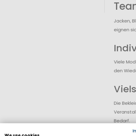
Team
Jacken, B
eignen si
Indi
Viele Mod
den Wied
Viel
Die Bekle
Veranstal
Bedarf.
I
We use cookies