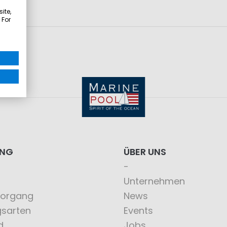
ite,
 For
ING
ÜBER UNS
Unternehmen
vorgang
News
gsarten
Events
d
Jobs